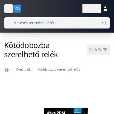
Kötődobozba
Szűrők
szerelhető relék
Okosrelék
Kötődobozba szerelhető relék
Home