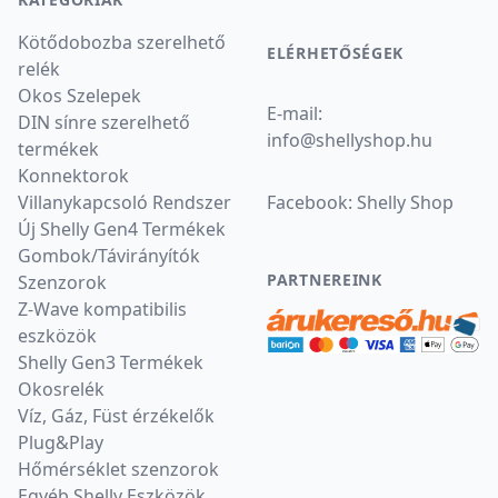
Kötődobozba szerelhető
ELÉRHETŐSÉGEK
relék
Okos Szelepek
E-mail:
DIN sínre szerelhető
info
@
shellyshop.hu
termékek
Konnektorok
Villanykapcsoló Rendszer
Facebook:
Shelly Shop
Új Shelly Gen4 Termékek
Gombok/Távirányítók
PARTNEREINK
Szenzorok
Z-Wave kompatibilis
eszközök
Shelly Gen3 Termékek
Okosrelék
Víz, Gáz, Füst érzékelők
Plug&Play
Hőmérséklet szenzorok
Egyéb Shelly Eszközök