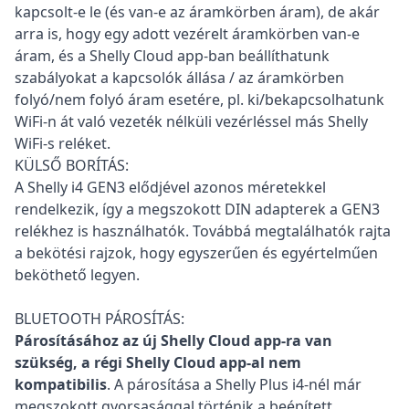
kapcsolt-e le (és van-e az áramkörben áram), de akár
arra is, hogy egy adott vezérelt áramkörben van-e
áram, és a Shelly Cloud app-ban beállíthatunk
szabályokat a kapcsolók állása / az áramkörben
folyó/nem folyó áram esetére, pl. ki/bekapcsolhatunk
WiFi-n át való vezeték nélküli vezérléssel más Shelly
WiFi-s reléket.
KÜLSŐ BORÍTÁS:
A Shelly i4 GEN3 elődjével azonos méretekkel
rendelkezik, így a megszokott DIN adapterek a GEN3
relékhez is használhatók. Továbbá megtalálhatók rajta
a bekötési rajzok, hogy egyszerűen és egyértelműen
beköthető legyen.
BLUETOOTH PÁROSÍTÁS:
Párosításához az új Shelly Cloud app-ra van
szükség, a régi Shelly Cloud app-al nem
kompatibilis
. A párosítása a Shelly Plus i4-nél már
megszokott gyorsasággal történik a beépített