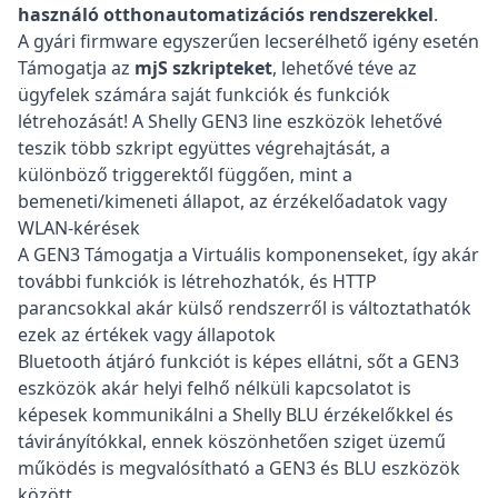
használó otthonautomatizációs rendszerekkel
.
A gyári firmware egyszerűen lecserélhető igény esetén
Támogatja az
mjS szkripteket
, lehetővé téve az
ügyfelek számára saját funkciók és funkciók
létrehozását! A Shelly GEN3 line eszközök lehetővé
teszik több szkript együttes végrehajtását, a
különböző triggerektől függően, mint a
bemeneti/kimeneti állapot, az érzékelőadatok vagy
WLAN-kérések
A GEN3 Támogatja a Virtuális komponenseket, így akár
további funkciók is létrehozhatók, és HTTP
parancsokkal akár külső rendszerről is változtathatók
ezek az értékek vagy állapotok
Bluetooth átjáró funkciót is képes ellátni, sőt a GEN3
eszközök akár helyi felhő nélküli kapcsolatot is
képesek kommunikálni a Shelly BLU érzékelőkkel és
távirányítókkal, ennek köszönhetően sziget üzemű
működés is megvalósítható a GEN3 és BLU eszközök
között.