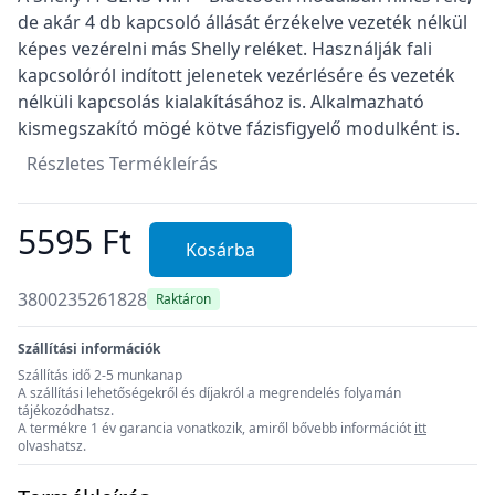
de akár 4 db kapcsoló állását érzékelve vezeték nélkül
képes vezérelni más Shelly reléket. Használják fali
kapcsolóról indított jelenetek vezérlésére és vezeték
nélküli kapcsolás kialakításához is. Alkalmazható
kismegszakító mögé kötve fázisfigyelő modulként is.
Részletes Termékleírás
5595 Ft
Kosárba
3800235261828
Raktáron
Szállítási információk
Szállítás idő 2-5 munkanap
A szállítási lehetőségekről és díjakról a megrendelés folyamán
tájékozódhatsz.
A termékre 1 év garancia vonatkozik, amiről bővebb információt
itt
olvashatsz.