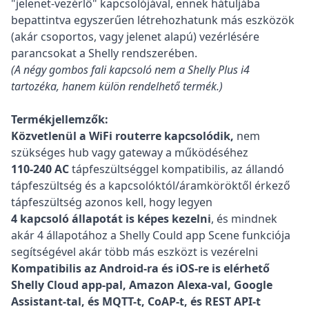
"jelenet-vezérlő" kapcsolójával, ennek hátuljába
bepattintva egyszerűen létrehozhatunk más eszközök
(akár csoportos, vagy jelenet alapú) vezérlésére
parancsokat a Shelly rendszerében.
(A négy gombos fali kapcsoló nem a Shelly Plus i4
tartozéka, hanem külön rendelhető termék.)
Termékjellemzők:
Közvetlenül a WiFi routerre kapcsolódik,
nem
szükséges hub vagy gateway a működéséhez
110-240 АC
tápfeszültséggel kompatibilis, az állandó
tápfeszültség és a kapcsolóktól/áramköröktől érkező
tápfeszültség azonos kell, hogy legyen
4 kapcsoló állapotát is képes kezelni
, és mindnek
akár 4 állapotához a Shelly Could app Scene funkciója
segítségével akár több más eszközt is vezérelni
Kompatibilis az Android-ra és iOS-re is elérhető
Shelly Cloud app-pal, Amazon Alexa-val, Google
Assistant-tal, és MQTT-t, CoAP-t, és REST API-t