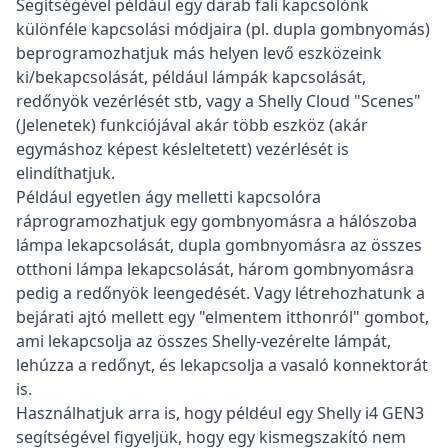
Segítségével például egy darab fali kapcsolónk
különféle kapcsolási módjaira (pl. dupla gombnyomás)
beprogramozhatjuk más helyen levő eszközeink
ki/bekapcsolását, például lámpák kapcsolását,
redőnyök vezérlését stb, vagy a Shelly Cloud "Scenes"
(Jelenetek) funkciójával akár több eszköz (akár
egymáshoz képest késleltetett) vezérlését is
elindíthatjuk.
Például egyetlen ágy melletti kapcsolóra
ráprogramozhatjuk egy gombnyomásra a hálószoba
lámpa lekapcsolását, dupla gombnyomásra az összes
otthoni lámpa lekapcsolását, három gombnyomásra
pedig a redőnyök leengedését. Vagy létrehozhatunk a
bejárati ajtó mellett egy "elmentem itthonról" gombot,
ami lekapcsolja az összes Shelly-vezérelte lámpát,
lehúzza a redőnyt, és lekapcsolja a vasaló konnektorát
is.
Használhatjuk arra is, hogy példéul egy Shelly i4 GEN3
segítségével figyeljük, hogy egy kismegszakító nem