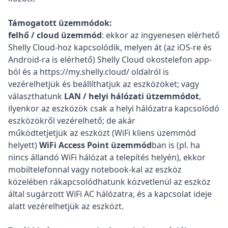
Támogatott üzemmódok:
felhő / cloud üzemmód
: ekkor az ingyenesen elérhető
Shelly Cloud-hoz kapcsolódik, melyen át (az iOS-re és
Android-ra is elérhető) Shelly Cloud okostelefon app-
ból és a
https://my.shelly.cloud/
oldalról is
vezérelhetjük és beállíthatjuk az eszközöket; vagy
választhatunk
LAN / helyi hálózati ützemmódot
,
ilyenkor az eszközök csak a helyi hálózatra kapcsolódó
eszközökről vezérelhető; de akár
működtetjetjük az eszközt (WiFi kliens üzemmód
helyett)
WiFi Access Point üzemmód
ban is (pl. ha
nincs állandó WiFi hálózat a telepítés helyén), ekkor
mobiltelefonnal vagy notebook-kal az eszköz
közelében rákapcsolódhatunk közvetlenül az eszköz
által sugárzott WiFi AC hálózatra, és a kapcsolat ideje
alatt vezérelhetjük az eszközt.