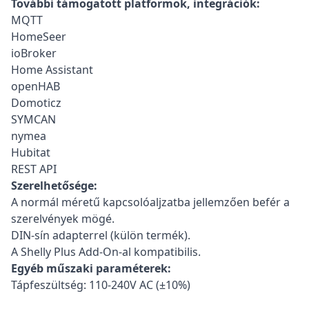
További támogatott platformok, integrációk:
MQTT
HomeSeer
ioBroker
Home Assistant
openHAB
Domoticz
SYMCAN
nymea
Hubitat
REST API
Szerelhetősége:
A normál méretű kapcsolóaljzatba jellemzően befér a
szerelvények mögé.
DIN-sín adapterrel (külön termék).
A Shelly Plus Add-On-al kompatibilis.
Egyéb műszaki paraméterek:
Tápfeszültség: 110-240V AC (±10%)