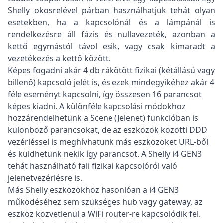
Shelly okosrelével párban használhatjuk tehát olyan
esetekben, ha a kapcsolónál és a lámpánál is
rendelkezésre áll fázis és nullavezeték, azonban a
kettő egymástól távol esik, vagy csak kimaradt a
vezetékezés a kettő között.
Képes fogadni akár 4 db rákötött fizikai (kétállású vagy
billenő) kapcsoló jelét is, és ezek mindegyikéhez akár 4
féle eseményt kapcsolni, így összesen 16 parancsot
képes kiadni. A különféle kapcsolási módokhoz
hozzárendelhetünk a Scene (Jelenet) funkcióban is
különböző parancsokat, de az eszközök közötti DDD
vezérléssel is meghívhatunk más eszközöket URL-ből
és küldhetünk nekik így parancsot. A Shelly i4 GEN3
tehát használható fali fizikai kapcsolóról való
jelenetvezérlésre is.
Más Shelly eszközökhöz hasonlóan a i4 GEN3
működéséhez sem szükséges hub vagy gateway, az
eszköz közvetlenül a WiFi router-re kapcsolódik fel.