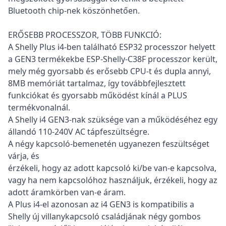
Bluetooth chip-nek köszönhetően.
ERŐSEBB PROCESSZOR, TÖBB FUNKCIÓ:
A Shelly Plus i4-ben található ESP32 processzor helyett
a GEN3 termékekbe ESP-Shelly-C38F processzor került,
mely még gyorsabb és erősebb CPU-t és dupla annyi,
8MB memóriát tartalmaz, így továbbfejlesztett
funkciókat és gyorsabb működést kínál a PLUS
termékvonalnál.
A Shelly i4 GEN3-nak szüksége van a működéséhez egy
állandó 110-240V AC tápfeszültségre.
A négy kapcsoló-bemenetén ugyanezen feszültséget
várja, és
érzékeli, hogy az adott kapcsoló ki/be van-e kapcsolva,
vagy ha nem kapcsolóhoz használjuk, érzékeli, hogy az
adott áramkörben van-e áram.
A Plus i4-el azonosan az i4 GEN3 is kompatibilis a
Shelly új villanykapcsoló családjának négy gombos