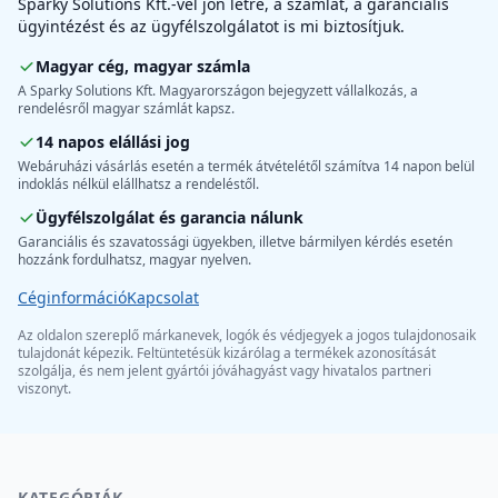
Sparky Solutions Kft.-vel jön létre, a számlát, a garanciális
ügyintézést és az ügyfélszolgálatot is mi biztosítjuk.
Magyar cég, magyar számla
A Sparky Solutions Kft. Magyarországon bejegyzett vállalkozás, a
rendelésről magyar számlát kapsz.
14 napos elállási jog
Webáruházi vásárlás esetén a termék átvételétől számítva 14 napon belül
indoklás nélkül elállhatsz a rendeléstől.
Ügyfélszolgálat és garancia nálunk
Garanciális és szavatossági ügyekben, illetve bármilyen kérdés esetén
hozzánk fordulhatsz, magyar nyelven.
Céginformáció
Kapcsolat
Az oldalon szereplő márkanevek, logók és védjegyek a jogos tulajdonosaik
tulajdonát képezik. Feltüntetésük kizárólag a termékek azonosítását
szolgálja, és nem jelent gyártói jóváhagyást vagy hivatalos partneri
viszonyt.
KATEGÓRIÁK