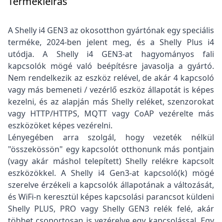
Termékleírás
A Shelly i4 GEN3 az okosotthon gyártónak egy speciális
terméke, 2024-ben jelent meg, és a Shelly Plus i4
utódja. A Shelly i4 GEN3-at hagyományos fali
kapcsolók mögé való beépítésre javasolja a gyártó.
Nem rendelkezik az eszköz relével, de akár 4 kapcsoló
vagy más bemeneti / vezérlő eszköz állapotát is képes
kezelni, és az alapján más Shelly reléket, szenzorokat
vagy HTTP/HTTPS, MQTT vagy CoAP vezérelte más
eszközöket képes vezérelni.
Lényegében arra szolgál, hogy vezeték nélkül
"összekössön" egy kapcsolót otthonunk más pontjain
(vagy akár máshol telepített) Shelly relékre kapcsolt
eszközökkel. A Shelly i4 Gen3-at kapcsoló(k) mögé
szerelve érzékeli a kapcsolók állapotának a változását,
és WiFi-n keresztül képes kapcsolási parancsot küldeni
Shelly PLUS, PRO vagy Shelly GEN3 relék felé, akár
többet csoportosan is vezérelve egy kapcsolással. Egy