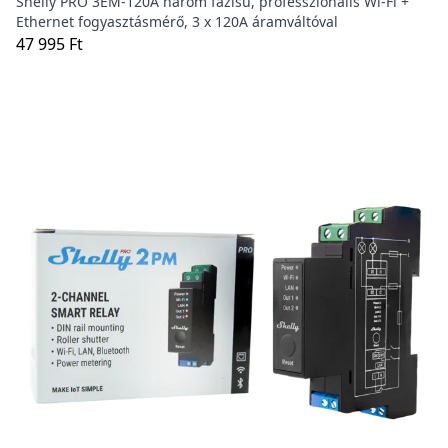
Shelly PRO 3EM-120A három fázisú, professzionális Wi-Fi +
Ethernet fogyasztásmérő, 3 x 120A áramváltóval
47 995 Ft