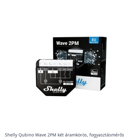
Shelly Qubino Wave 2PM két áramkörös, fogyasztásmérős