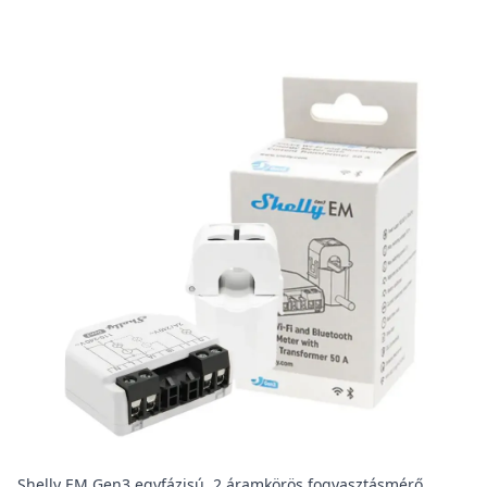
Shelly EM Gen3 egyfázisú, 2 áramkörös fogyasztásmérő