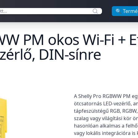
🔍 Termé
WW PM okos Wi-Fi + E
rlő, DIN-sínre
Termékleírás
A Shelly Pro RGBWW PM egy 
ötcsatornás LED-vezérlő, a
tápfeszülstégű RGB, RGBW, 
szalag vagy világítási kör 
hasonlóan alkalmas a felhős
vagy lokális integrációra is