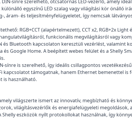
DIN-sínre szerelhető, ötcsatornás LED-vezérlő, amely ideál
ülönálló egyszínű LED szalag vagy világítási kör önálló irá
ség-, áram- és teljesítményfelügyeletet, így nemcsak látvány
ethető: RGB+CCT (alapértelmezett), CCT x2, RGB+2x Light é
hangulatvilágításról, funkcionális megvilágításról vagy komp
 és Bluetooth kapcsolaton keresztüli vezérlést, valamint 
a és Google Home. A beépített webes felület és a Shelly S
is.
-sínre is szerelhető, így ideális csillagpontos vezetékezésű
Fi kapcsolatot támogatnak, hanem Ethernet bemenettel is fe
 is használható.
 amely világszerte ismert az innovatív, megbízható és könn
orok, világításvezérlők és energiafelügyeleti megoldások, 
k. A Shelly eszközök nyílt protokollokat használnak, így kö