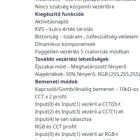
Nincs szükség központi vezérlőre
Kiegészítő funkciók
Aktivitásnapló
KVS – kulcs-érték tárolás
Biztonság – túláram-, túlfeszültség-védelem
Dinamikus komponensek
Független vezérlés 5 csatornás módban
További vezérlési lehetőségek
Éjszakai mód – Meghatározott fényerő
Alapértékek: 50% fényerő, RGB (255,255,255)
Bemeneti módok
Kapcsoló/Gomb/Analóg bemenet – 10kΩ-os
CCT x 2 profil:
Input(0) és Input(1) vezérli a CCT(0)-t
Input(2) és Input(3) vezérli a CCT(1)-et
Input(4) le van választva
RGB és CCT profil:
Input(0) és Input(1) vezérli az RGB-t