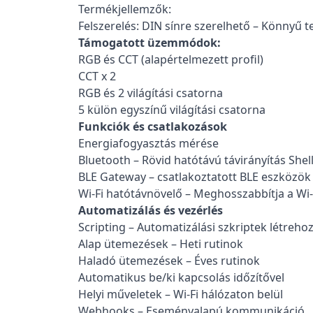
Termékjellemzők:
Felszerelés: DIN sínre szerelhető – Könnyű 
Támogatott üzemmódok:
RGB és CCT (alapértelmezett profil)
CCT x 2
RGB és 2 világítási csatorna
5 külön egyszínű világítási csatorna
Funkciók és csatlakozások
Energiafogyasztás mérése
Bluetooth – Rövid hatótávú távirányítás She
BLE Gateway – csatlakoztatott BLE eszközök 
Wi-Fi hatótávnövelő – Meghosszabbítja a Wi-F
Automatizálás és vezérlés
Scripting – Automatizálási szkriptek létreho
Alap ütemezések – Heti rutinok
Haladó ütemezések – Éves rutinok
Automatikus be/ki kapcsolás időzítővel
Helyi műveletek – Wi-Fi hálózaton belül
Webhooks – Eseményalapú kommunikáció