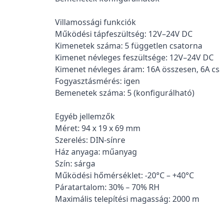
Villamossági funkciók
Működési tápfeszültség: 12V–24V DC
Kimenetek száma: 5 független csatorna
Kimenet névleges feszültsége: 12V–24V DC
Kimenet névleges áram: 16A összesen, 6A c
Fogyasztásmérés: igen
Bemenetek száma: 5 (konfigurálható)
Egyéb jellemzők
Méret: 94 x 19 x 69 mm
Szerelés: DIN-sínre
Ház anyaga: műanyag
Szín: sárga
Működési hőmérséklet: -20°C – +40°C
Páratartalom: 30% – 70% RH
Maximális telepítési magasság: 2000 m