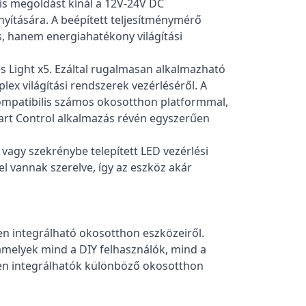
is megoldást kínál a 12V-24V DC
nyítására. A beépített teljesítménymérő
os, hanem energiahatékony világítási
s Light x5. Ezáltal rugalmasan alkalmazható
lex világítási rendszerek vezérléséről. A
kompatibilis számos okosotthon platformmal,
mart Control alkalmazás révén egyszerűen
 vagy szekrénybe telepített LED vezérlési
l vannak szerelve, így az eszköz akár
yen integrálható okosotthon eszközeiről.
amelyek mind a DIY felhasználók, mind a
nnyen integrálhatók különböző okosotthon