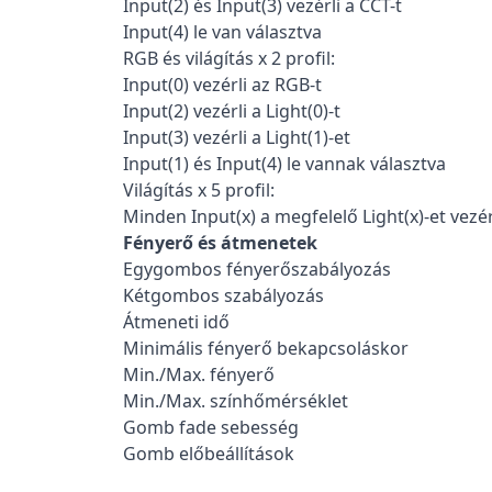
Input(2) és Input(3) vezérli a CCT-t
Input(4) le van választva
RGB és világítás x 2 profil:
Input(0) vezérli az RGB-t
Input(2) vezérli a Light(0)-t
Input(3) vezérli a Light(1)-et
Input(1) és Input(4) le vannak választva
Világítás x 5 profil:
Minden Input(x) a megfelelő Light(x)-et vezér
Fényerő és átmenetek
Egygombos fényerőszabályozás
Kétgombos szabályozás
Átmeneti idő
Minimális fényerő bekapcsoláskor
Min./Max. fényerő
Min./Max. színhőmérséklet
Gomb fade sebesség
Gomb előbeállítások