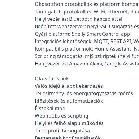
Okosotthon protokollok és platform kompati
Támogatott protokollok: Wi-Fi, Ethernet, Blu
Helyi vezérlés: Bluetooth kapcsolattal
Beépített webszerver: helyi SSID sugárzás és
Gyári platform: Shelly Smart Control app
Integrációs lehetőségek: MQTT, REST API, 
Kompatibilis platformok: Home Assistant, 
Scripting támogatás: mJS szkriptek (helyi fut
Hangvezérlés: Amazon Alexa, Google Assist
Okos funkciók
Valós idejű állapotlekérdezés
Teljesítmény- és energiafogyasztás-mérés
Időzítések és automatizációk
Éjszakai mód
Webhooks és scripting
Helyi és felhő alapú működés
Több profil támogatása
Bemenetek konfigurálhatók