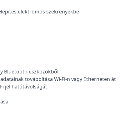
telepítés elektromos szekrényekbe
lly Bluetooth eszközökből
adatainak továbbítása Wi-Fi-n vagy Etherneten át
i jel hatótávolságát
zása