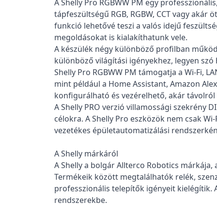
A Shelly Pro RGBWW PM egy professzionális, 
tápfeszültségű RGB, RGBW, CCT vagy akár öt k
funkció lehetővé teszi a valós idejű feszült
megoldásokat is kialakíthatunk vele.
A készülék négy különböző profilban működt
különböző világítási igényekhez, legyen szó 
Shelly Pro RGBWW PM támogatja a Wi-Fi, LAN
mint például a Home Assistant, Amazon Alex
konfigurálható és vezérelhető, akár távolról 
A Shelly PRO verzió villamossági szekrény DIN
célokra. A Shelly Pro eszközök nem csak Wi-
vezetékes épületautomatizálási rendszerként
A Shelly márkáról
A Shelly a bolgár Allterco Robotics márkája,
Termékeik között megtalálhatók relék, szenz
professzionális telepítők igényeit kielégíti
rendszerekbe.