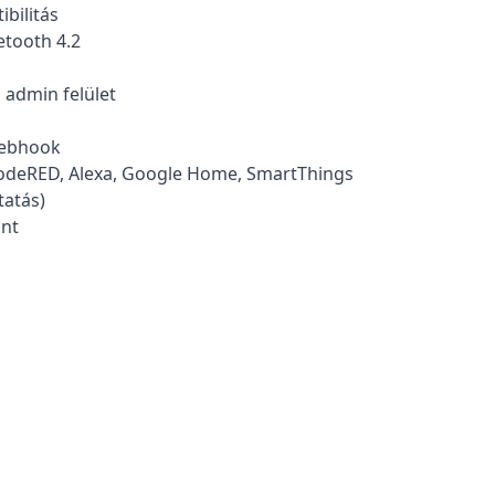
bilitás
etooth 4.2
 admin felület
Webhook
NodeRED, Alexa, Google Home, SmartThings
tatás)
ant