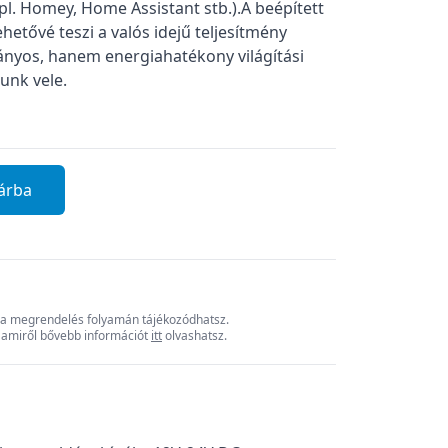
l. Homey, Home Assistant stb.).A beépített
hetővé teszi a valós idejű teljesítmény
ványos, hanem energiahatékony világítási
unk vele.
árba
ól a megrendelés folyamán tájékozódhatsz.
, amiről bővebb információt
itt
olvashatsz.