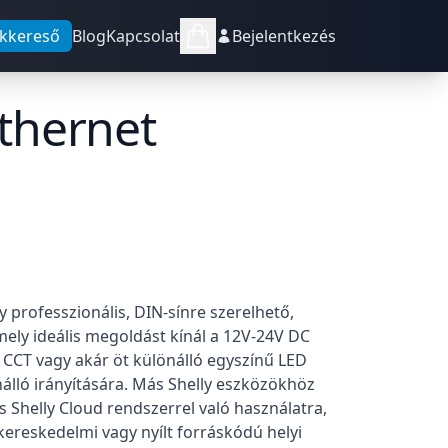
kkereső
Blog
Kapcsolat
Bejelentkezés
thernet
professzionális, DIN-sínre szerelhető,
mely ideális megoldást kínál a 12V-24V DC
CCT vagy akár öt különálló egyszínű LED
önálló irányítására. Más Shelly eszközökhöz
 Shelly Cloud rendszerrel való használatra,
 kereskedelmi vagy nyílt forráskódú helyi