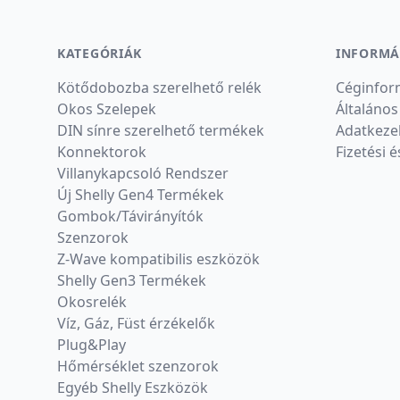
KATEGÓRIÁK
INFORMÁ
Kötődobozba szerelhető relék
Céginfor
Okos Szelepek
Általános
DIN sínre szerelhető termékek
Adatkezel
Konnektorok
Fizetési é
Villanykapcsoló Rendszer
Új Shelly Gen4 Termékek
Gombok/Távirányítók
Szenzorok
Z-Wave kompatibilis eszközök
Shelly Gen3 Termékek
Okosrelék
Víz, Gáz, Füst érzékelők
Plug&Play
Hőmérséklet szenzorok
Egyéb Shelly Eszközök