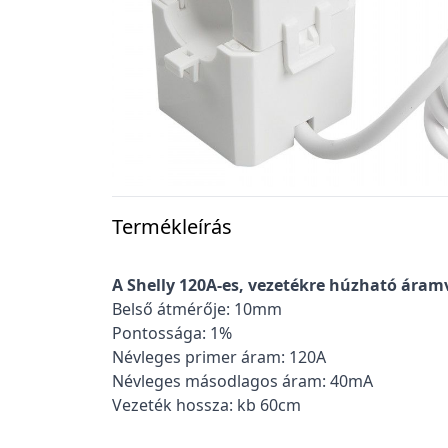
Termékleírás
A Shelly 120A-es, vezetékre húzható áram
Belső átmérője: 10mm
Pontossága: 1%
Névleges primer áram: 120A
Névleges másodlagos áram: 40mA
Vezeték hossza: kb 60cm