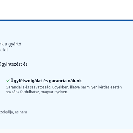
nk a gyártó
letet
 ügyintézést és
Ügyfélszolgálat és garancia nálunk
Garanciális és szavatossági ügyekben, illetve bármilyen kérdés esetén
hozzánk fordulhatsz, magyar nyelven.
szolgálja, és nem