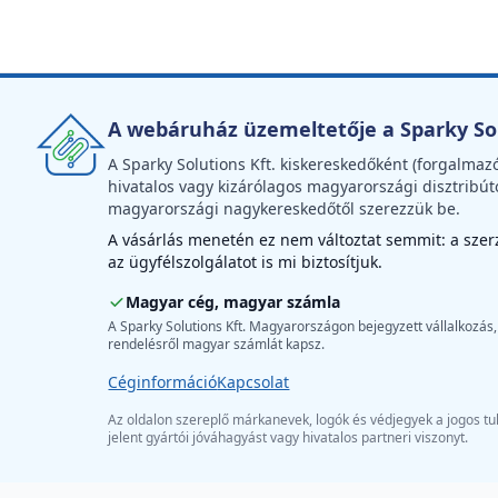
A webáruház üzemeltetője a Sparky Sol
A Sparky Solutions Kft. kiskereskedőként (forgalmaz
hivatalos vagy kizárólagos magyarországi disztribút
magyarországi nagykereskedőtől szerezzük be.
A vásárlás menetén ez nem változtat semmit: a szerző
az ügyfélszolgálatot is mi biztosítjuk.
Magyar cég, magyar számla
A Sparky Solutions Kft. Magyarországon bejegyzett vállalkozás,
rendelésről magyar számlát kapsz.
Céginformáció
Kapcsolat
Az oldalon szereplő márkanevek, logók és védjegyek a jogos tul
jelent gyártói jóváhagyást vagy hivatalos partneri viszonyt.