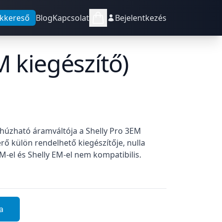
kkereső
Blog
Kapcsolat
Bejelentkezés
M kiegészítő)
 húzható áramváltója a Shelly Pro 3EM
ő külön rendelhető kiegészítője, nulla
M-el és Shelly EM-el nem kompatibilis.
a