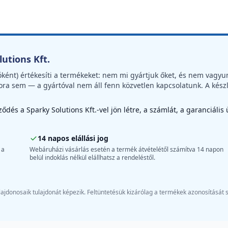
utions Kft.
óként) értékesíti a termékeket: nem mi gyártjuk őket, és nem vagyu
ora sem — a gyártóval nem áll fenn közvetlen kapcsolatunk. A kész
dés a Sparky Solutions Kft.-vel jön létre, a számlát, a garanciális
14 napos elállási jog
 a
Webáruházi vásárlás esetén a termék átvételétől számítva 14 napon
belül indoklás nélkül elállhatsz a rendeléstől.
ajdonosaik tulajdonát képezik. Feltüntetésük kizárólag a termékek azonosítását 