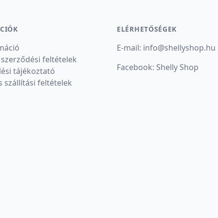
CIÓK
ELÉRHETŐSÉGEK
máció
E-mail:
info
@
shellyshop.hu
 szerződési feltételek
Facebook:
Shelly Shop
ési tájékoztató
s szállítási feltételek