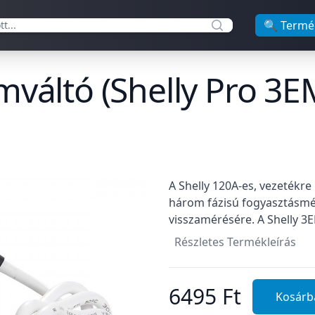
🔍 Termé
mváltó (Shelly Pro 3E
Termékleírás
A Shelly 120A-es, vezetékre
három fázisú fogyasztásmér
visszamérésére. A Shelly 3E
Részletes Termékleírás
6495 Ft
Kosárb