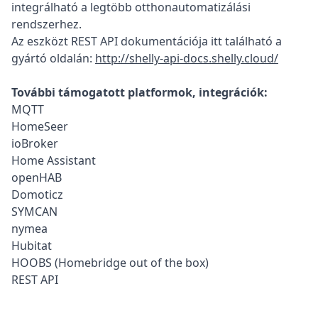
integrálható a legtöbb otthonautomatizálási
rendszerhez.
Az eszközt REST API dokumentációja itt található a
gyártó oldalán:
http://shelly-api-docs.shelly.cloud/
További támogatott platformok, integrációk:
MQTT
HomeSeer
ioBroker
Home Assistant
openHAB
Domoticz
SYMCAN
nymea
Hubitat
HOOBS (Homebridge out of the box)
REST API