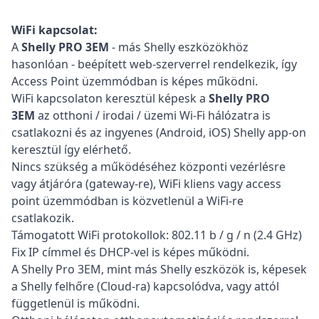
WiFi kapcsolat:
A
Shelly PRO 3EM
- más Shelly eszközökhöz
hasonlóan - beépített web-szerverrel rendelkezik, így
Access Point üzemmódban is képes működni.
WiFi kapcsolaton keresztül képesk a
Shelly PRO
3EM
az otthoni / irodai / üzemi Wi-Fi hálózatra is
csatlakozni és az ingyenes (Android, iOS) Shelly app-on
keresztül így elérhető.
Nincs szükség a működéséhez központi vezérlésre
vagy átjáróra (gateway-re), WiFi kliens vagy access
point üzemmódban is közvetlenül a WiFi-re
csatlakozik.
Támogatott WiFi protokollok: 802.11 b / g / n (2.4 GHz)
Fix IP címmel és DHCP-vel is képes működni.
A Shelly Pro 3EM, mint más Shelly eszközök is, képesek
a Shelly felhőre (Cloud-ra) kapcsolódva, vagy attól
függetlenül is működni.