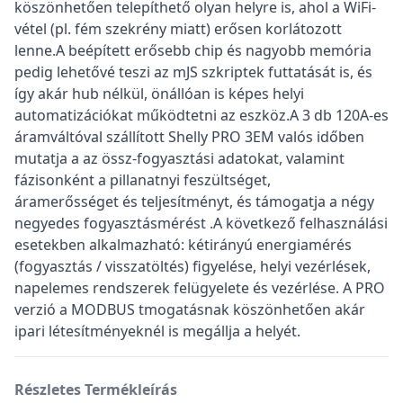
köszönhetően telepíthető olyan helyre is, ahol a WiFi-
vétel (pl. fém szekrény miatt) erősen korlátozott
lenne.A beépített erősebb chip és nagyobb memória
pedig lehetővé teszi az mJS szkriptek futtatását is, és
így akár hub nélkül, önállóan is képes helyi
automatizációkat működtetni az eszköz.A 3 db 120A-es
áramváltóval szállított Shelly PRO 3EM valós időben
mutatja a az össz-fogyasztási adatokat, valamint
fázisonként a pillanatnyi feszültséget,
áramerősséget és teljesítményt, és támogatja a négy
negyedes fogyasztásmérést .A következő felhasználási
esetekben alkalmazható: kétirányú energiamérés
(fogyasztás / visszatöltés) figyelése, helyi vezérlések,
napelemes rendszerek felügyelete és vezérlése. A PRO
verzió a MODBUS tmogatásnak köszönhetően akár
ipari létesítményeknél is megállja a helyét.
Részletes Termékleírás