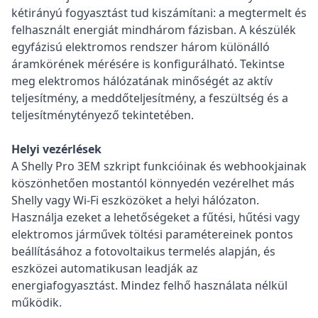
kétirányú fogyasztást tud kiszámítani: a megtermelt és
felhasznált energiát mindhárom fázisban. A készülék
egyfázisú elektromos rendszer három különálló
áramkörének mérésére is konfigurálható. Tekintse
meg elektromos hálózatának minőségét az aktív
teljesítmény, a meddőteljesítmény, a feszültség és a
teljesítménytényező tekintetében.
Helyi vezérlések
A Shelly Pro 3EM szkript funkcióinak és webhookjainak
köszönhetően mostantól könnyedén vezérelhet más
Shelly vagy Wi-Fi eszközöket a helyi hálózaton.
Használja ezeket a lehetőségeket a fűtési, hűtési vagy
elektromos járművek töltési paramétereinek pontos
beállításához a fotovoltaikus termelés alapján, és
eszközei automatikusan leadják az
energiafogyasztást. Mindez felhő használata nélkül
működik.