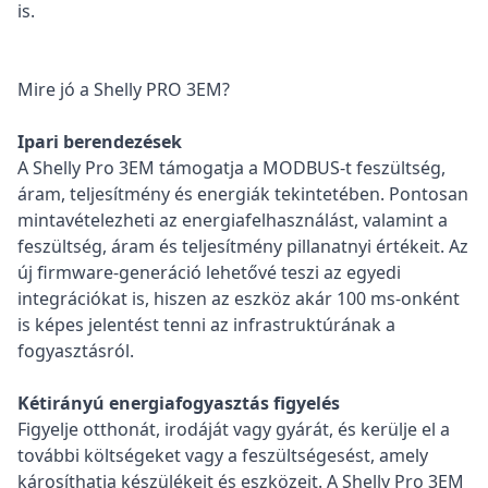
is.
Mire jó a Shelly PRO 3EM?
Ipari berendezések
A Shelly Pro 3EM támogatja a MODBUS-t feszültség,
áram, teljesítmény és energiák tekintetében. Pontosan
mintavételezheti az energiafelhasználást, valamint a
feszültség, áram és teljesítmény pillanatnyi értékeit. Az
új firmware-generáció lehetővé teszi az egyedi
integrációkat is, hiszen az eszköz akár 100 ms-onként
is képes jelentést tenni az infrastruktúrának a
fogyasztásról.
Kétirányú energiafogyasztás figyelés
Figyelje otthonát, irodáját vagy gyárát, és kerülje el a
további költségeket vagy a feszültségesést, amely
károsíthatja készülékeit és eszközeit. A Shelly Pro 3EM