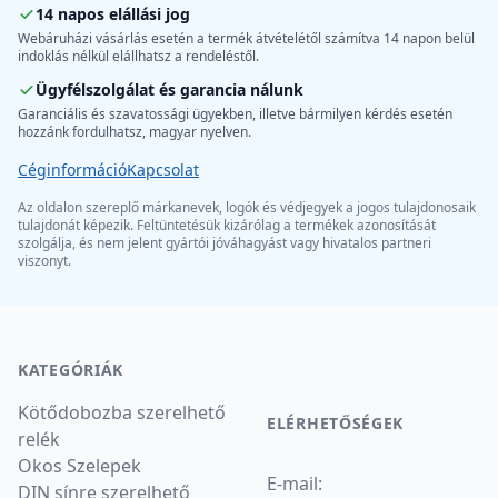
14 napos elállási jog
Webáruházi vásárlás esetén a termék átvételétől számítva 14 napon belül
indoklás nélkül elállhatsz a rendeléstől.
Ügyfélszolgálat és garancia nálunk
Garanciális és szavatossági ügyekben, illetve bármilyen kérdés esetén
hozzánk fordulhatsz, magyar nyelven.
Céginformáció
Kapcsolat
Az oldalon szereplő márkanevek, logók és védjegyek a jogos tulajdonosaik
tulajdonát képezik. Feltüntetésük kizárólag a termékek azonosítását
szolgálja, és nem jelent gyártói jóváhagyást vagy hivatalos partneri
viszonyt.
KATEGÓRIÁK
Kötődobozba szerelhető
ELÉRHETŐSÉGEK
relék
Okos Szelepek
E-mail:
DIN sínre szerelhető