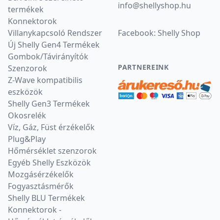
info
@
shellyshop.hu
termékek
Konnektorok
Villanykapcsoló Rendszer
Facebook:
Shelly Shop
Új Shelly Gen4 Termékek
Gombok/Távirányítók
PARTNEREINK
Szenzorok
Z-Wave kompatibilis
eszközök
Shelly Gen3 Termékek
Okosrelék
Víz, Gáz, Füst érzékelők
Plug&Play
Hőmérséklet szenzorok
Egyéb Shelly Eszközök
Mozgásérzékelők
Fogyasztásmérők
Shelly BLU Termékek
Konnektorok -