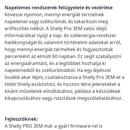
Napelemes rendszerek felügyelete és vezérlése
Kövesse nyomon, mennyi energiát termelnek
napelemei vagy szélturbinái, és takarítson meg
erőfeszítés nélkül. A Shelly Pro 3EM valós idejű
információkat nyújt a nap- és szélenergia-rendszer
hatékonyságáról, valamint történelmi adatokat arról,
hogy mennyi energiát termeltek és fogyasztottak
percenként az elmúlt 60 napban. Ez segít szabályozni
az energiaáramlást, és a legtöbbet hozhatja ki
napelemeiből és szélturbináiból. Ha egy lépéssel
tovább akar lépni, csatlakoztassa a Shelly Pro 3EM-et a
többi Shelly-eszközhöz, és hozzon létre jeleneteket a
kívánt műveletek elindításához, például a készülékek
kikapcsolásához vagy riasztások megszólaltatásához.
Fejlesztőknek:
A Shelly PRO 3EM már a gyári firmware-rel is