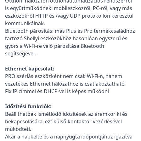
Otthoni hálózaton otthonautomatizációs rendszerrel
is együttműködnek: mobileszközről, PC-ről, vagy más
eszközökről HTTP és /vagy UDP protokollon keresztül
kommunikálnak.
Bluetooth párosítás: más Plus és Pro termékcsaládhoz
tartozó Shellyi eszközökhöz hasonlóan egyszerű és
gyors a Wi-Fi-re való párosítása Bluetooth
segítségével.
Ethernet kapcsolat:
PRO szériás eszközként nem csak Wi-Fi-n, hanem
vezetékes Ethernet hálózathoz is csatlakoztatható
Fix IP címmel és DHCP-vel is képes működni
Időzítési funkciók:
Beállíthatóak ismétlődő időzítések az áramkör ki és
bekapcsolására, ezt külső kontaktor vezérlésével
működteti.
Akár a napkelte és a napnyugta időpontjához igazítva