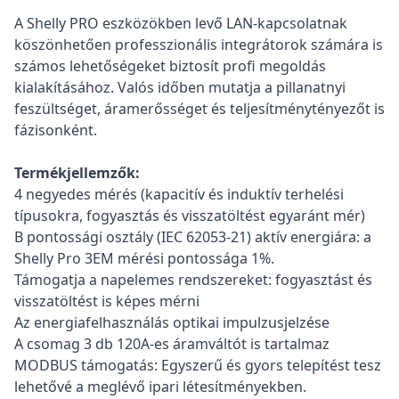
A Shelly PRO eszközökben levő LAN-kapcsolatnak
köszönhetően professzionális integrátorok számára is
számos lehetőségeket biztosít profi megoldás
kialakításához. Valós időben mutatja a pillanatnyi
feszültséget, áramerősséget és teljesítménytényezőt is
fázisonként.
Termékjellemzők:
4 negyedes mérés (kapacitív és induktív terhelési
típusokra, fogyasztás és visszatöltést egyaránt mér)
B pontossági osztály (IEC 62053-21) aktív energiára: a
Shelly Pro 3EM mérési pontossága 1%.
Támogatja a napelemes rendszereket: fogyasztást és
visszatöltést is képes mérni
Az energiafelhasználás optikai impulzusjelzése
A csomag 3 db 120A-es áramváltót is tartalmaz
MODBUS támogatás: Egyszerű és gyors telepítést tesz
lehetővé a meglévő ipari létesítményekben.