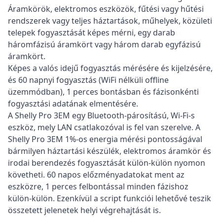
Áramkörök, elektromos eszközök, fűtési vagy hűtési
rendszerek vagy teljes háztartások, műhelyek, közületi
telepek fogyasztását képes mérni, egy darab
háromfázisú áramkört vagy három darab egyfázisú
áramkört.
Képes a valós idejű fogyasztás mérésére és kijelzésére,
és 60 napnyi fogyasztás (WiFi nélküli offline
üzemmódban), 1 perces bontásban és fázisonkénti
fogyasztási adatának elmentésére.
A Shelly Pro 3EM egy Bluetooth-párosítású, Wi-Fi-s
eszköz, mely LAN csatlakozóval is fel van szerelve. A
Shelly Pro 3EM 1%-os energia mérési pontosságával
bármilyen háztartási készülék, elektromos áramkör és
irodai berendezés fogyasztását külön-külön nyomon
követheti. 60 napos előzményadatokat ment az
eszközre, 1 perces felbontással minden fázishoz
külön-külön. Ezenkívül a script funkciói lehetővé teszik
összetett jelenetek helyi végrehajtását is.