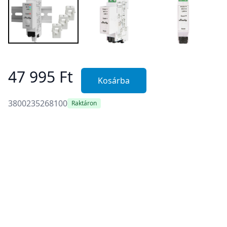
47 995 Ft
Kosárba
3800235268100
Raktáron