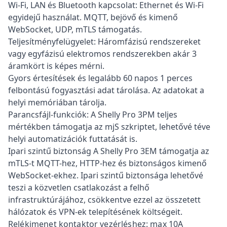
Wi-Fi, LAN és Bluetooth kapcsolat: Ethernet és Wi-Fi
egyidejű használat. MQTT, bejövő és kimenő
WebSocket, UDP, mTLS támogatás.
Teljesítményfelügyelet: Háromfázisú rendszereket
vagy egyfázisú elektromos rendszerekben akár 3
áramkört is képes mérni.
Gyors értesítések és legalább 60 napos 1 perces
felbontású fogyasztási adat tárolása. Az adatokat a
helyi memóriában tárolja.
Parancsfájl-funkciók: A Shelly Pro 3PM teljes
mértékben támogatja az mjS szkriptet, lehetővé téve
helyi automatizációk futtatását is.
Ipari szintű biztonság A Shelly Pro 3EM támogatja az
mTLS-t MQTT-hez, HTTP-hez és biztonságos kimenő
WebSocket-ekhez. Ipari szintű biztonsága lehetővé
teszi a közvetlen csatlakozást a felhő
infrastruktúrájához, csökkentve ezzel az összetett
hálózatok és VPN-ek telepítésének költségeit.
Relékimenet kontaktor vezérléshez: max 10A