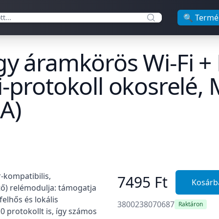
🔍 Termé
gy áramkörös Wi-Fi + 
i-protokoll okosrelé, 
6A)
-kompatibilis,
7495 Ft
Kosárb
ető) relémodulja: támogatja
felhős és lokális
3800238070687
Raktáron
0 protokollt is, így számos