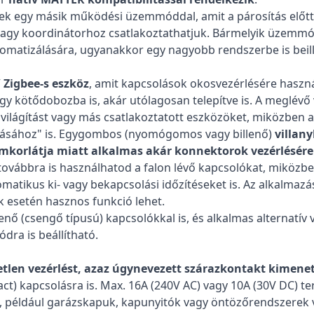
k egy másik működési üzemmóddal, amit a párosítás előtt k
gy koordinátorhoz csatlakoztathatjuk. Bármelyik üzemmódj
atizálására, ugyanakkor egy nagyobb rendszerbe is beillesz
/ Zigbee-s eszköz
, amit kapcsolások okosvezérlésére haszná
egy kötődobozba is, akár utólagosan telepítve is. A meglévő
a világítást vagy más csatlakoztatott eszközöket, miközben
ításához" is. Egygombos (nyomógomos vagy billenő)
villan
mkorlátja miatt alkalmas akár konnektorok vezérlésére 
továbbra is használhatod a falon lévő kapcsolókat, miközben
matikus ki- vagy bekapcsolási időzítéseket is. Az alkalmazásb
k esetén hasznos funkció lehet.
lenő (csengő típusú) kapcsolókkal is, és alkalmas alternatív
dra is beállítható.
tlen vezérlést, azaz úgynevezett szárazkontakt kimenet
ct) kapcsolásra is. Max. 16A (240V AC) vagy 10A (30V DC) te
, például garázskapuk, kapunyitók vagy öntözőrendszerek ve