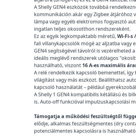
A Shelly GEN4 eszközök továbbá rendelkezne
kommunikáción akár egy Zigbee átjáróhoz va
lámpa vagy egyéb elektromos fogyasztó autom
ingatlan teljes okosotthon rendszereként.
Ez az egyik legkompaktabb méretű,
Wi-Fi-s 
fali villanykapcsolók mögé az aljzatba vagy 
GEN4 segítségével távolról is vezérelheted 
ideális meglévő rendszerek utólagos "okos
használható, viszont
16
A-es maximális ára
A relé rendelkezik kapcsoló bemenettel, így 
világítást vagy más eszközt. Beállíthatsz auto
kapcsoló használatát – például gyerekszobá
A Shelly 1 GEN4 kompatibilis kétállású és bil
is. Auto-off funkcióval impulzuskapcsolási mó
Támogatja a működési feszültségtől függe
elődje, alkalmas feszültségmentes (dry conta
potenciálmentes kapcsolásra is használható