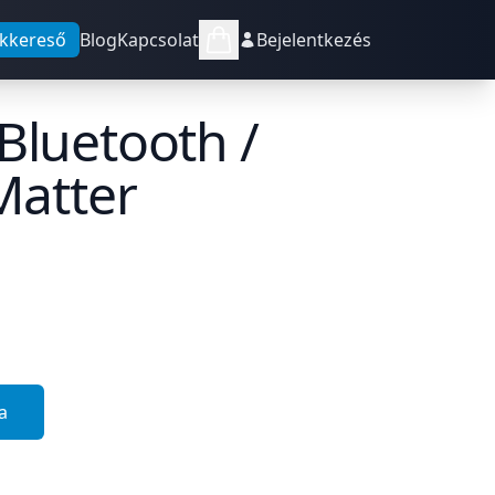
kkereső
Blog
Kapcsolat
Bejelentkezés
Bluetooth /
Matter
a