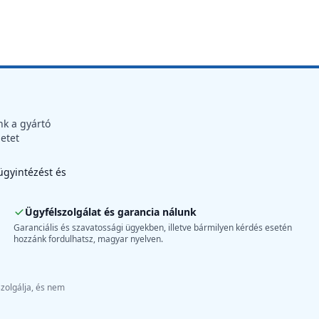
nk a gyártó
letet
 ügyintézést és
Ügyfélszolgálat és garancia nálunk
Garanciális és szavatossági ügyekben, illetve bármilyen kérdés esetén
hozzánk fordulhatsz, magyar nyelven.
szolgálja, és nem