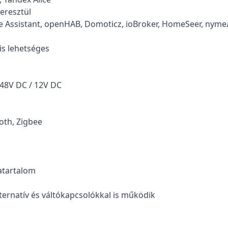
eresztül
Assistant, openHAB, Domoticz, ioBroker, HomeSeer, nyme
is lehetséges
48V DC / 12V DC
ooth, Zigbee
atartalom
ernatív és váltókapcsolókkal is működik