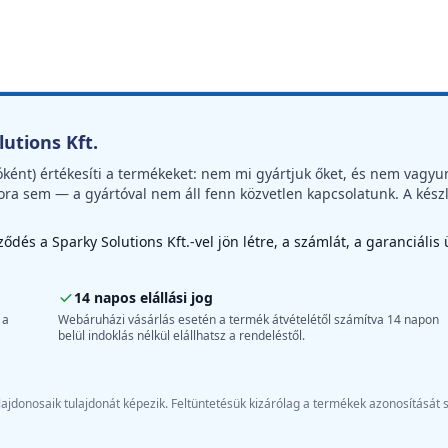
utions Kft.
óként) értékesíti a termékeket: nem mi gyártjuk őket, és nem vagyu
ora sem — a gyártóval nem áll fenn közvetlen kapcsolatunk. A kész
dés a Sparky Solutions Kft.-vel jön létre, a számlát, a garanciális
14 napos elállási jog
 a
Webáruházi vásárlás esetén a termék átvételétől számítva 14 napon
belül indoklás nélkül elállhatsz a rendeléstől.
ajdonosaik tulajdonát képezik. Feltüntetésük kizárólag a termékek azonosítását 