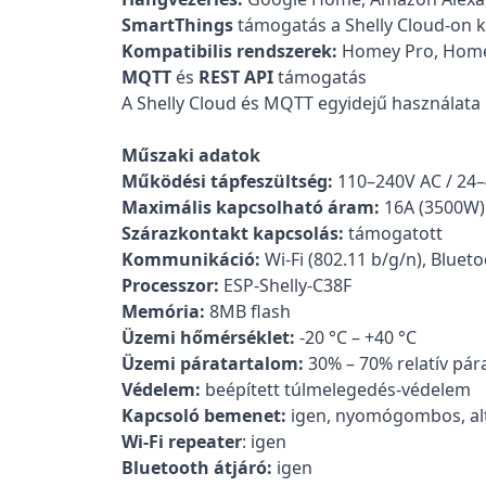
SmartThings
támogatás a Shelly Cloud-on k
Kompatibilis rendszerek:
Homey Pro, Home 
MQTT
és
REST API
támogatás
A Shelly Cloud és MQTT egyidejű használata 
Műszaki adatok
Működési tápfeszültség:
110–240V AC / 24–
Maximális kapcsolható áram:
16A (3500W)
Szárazkontakt kapcsolás:
támogatott
Kommunikáció:
Wi-Fi (802.11 b/g/n), Bluet
Processzor:
ESP-Shelly-C38F
Memória:
8MB flash
Üzemi hőmérséklet:
-20 °C – +40 °C
Üzemi páratartalom:
30% – 70% relatív pár
Védelem:
beépített túlmelegedés-védelem
Kapcsoló bemenet:
igen, nyomógombos, alt
Wi-Fi repeater
: igen
Bluetooth átjáró:
igen