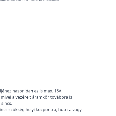
djéhez hasonlóan ez is max. 16A
mivel a vezérelt áramkör továbbra is
sincs.
incs szükség helyi központra, hub-ra vagy