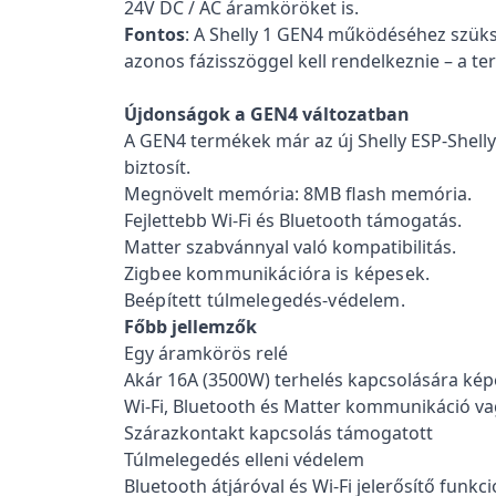
24V DC / AC áramköröket is.
Fontos
: A Shelly 1 GEN4 működéséhez szükség
azonos fázisszöggel kell rendelkeznie – a 
Újdonságok a GEN4 változatban
A GEN4 termékek már az új Shelly ESP-Shel
biztosít.
Megnövelt memória: 8MB flash memória.
Fejlettebb Wi-Fi és Bluetooth támogatás.
Matter szabvánnyal való kompatibilitás.
Zigbee kommunikációra is képesek.
Beépített túlmelegedés-védelem.
Főbb jellemzők
Egy áramkörös relé
Akár 16A (3500W) terhelés kapcsolására kép
Wi-Fi, Bluetooth és Matter kommunikáció v
Szárazkontakt kapcsolás támogatott
Túlmelegedés elleni védelem
Bluetooth átjáróval és Wi-Fi jelerősítő funkci