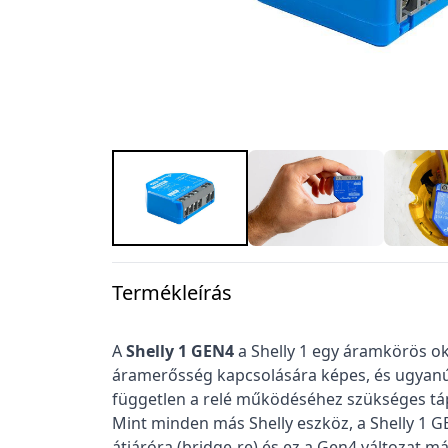
Termékleírás
A
Shelly 1 GEN4
a Shelly 1 egy áramkörös ok
áramerősség kapcsolására képes, és ugyanúg
független a relé működéséhez szükséges táp
Mint minden más Shelly eszköz, a Shelly 1 G
átjáróra (bridge-re) és ez a Gen4 változat m