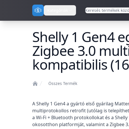
Kategóriák
Shelly 1 Gen4 e
Zigbee 3.0 mult
kompatibilis (1
Összes Termék
Home
Termékleírás
A Shelly 1 Gen4 a gyártó első gyárilag Matter
multiprotokollos retrofit (utólag is telepíth
a Wi-Fi + Bluetooth protokollokat és a Shelly 
okosotthon platformját, valamint a Zigbee 3.