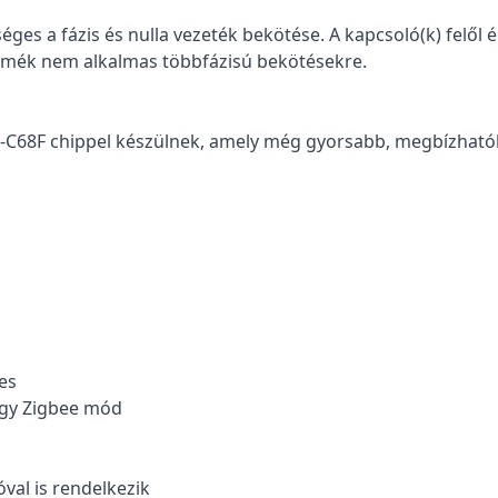
es a fázis és nulla vezeték bekötése. A kapcsoló(k) felől ér
termék nem alkalmas többfázisú bekötésekre.
ly-C68F chippel készülnek, amely még gyorsabb, megbízha
es
agy Zigbee mód
óval is rendelkezik