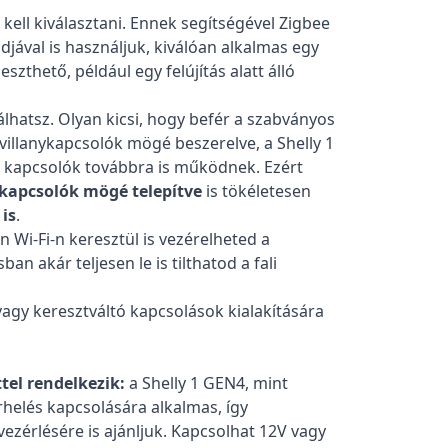
ell kiválasztani. Ennek segítségével Zigbee
ával is használjuk, kiválóan alkalmas egy
thető, például egy felújítás alatt álló
lhatsz. Olyan kicsi, hogy befér a szabványos
 villanykapcsolók mögé beszerelve, a Shelly 1
 a kapcsolók továbbra is működnek. Ezért
ykapcsolók mögé telepítve
is tökéletesen
is
.
 Wi-Fi-n keresztül is vezérelheted a
an akár teljesen le is tilthatod a fali
 vagy keresztváltó kapcsolások kialakítására
tel rendelkezik:
a Shelly 1 GEN4, mint
rhelés kapcsolására alkalmas, így
zérlésére is ajánljuk. Kapcsolhat 12V vagy