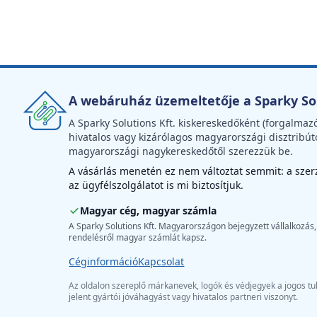
A webáruház üzemeltetője a Sparky Sol
A Sparky Solutions Kft. kiskereskedőként (forgalmaz
hivatalos vagy kizárólagos magyarországi disztribút
magyarországi nagykereskedőtől szerezzük be.
A vásárlás menetén ez nem változtat semmit: a szerző
az ügyfélszolgálatot is mi biztosítjuk.
Magyar cég, magyar számla
A Sparky Solutions Kft. Magyarországon bejegyzett vállalkozás,
rendelésről magyar számlát kapsz.
Céginformáció
Kapcsolat
Az oldalon szereplő márkanevek, logók és védjegyek a jogos tul
jelent gyártói jóváhagyást vagy hivatalos partneri viszonyt.