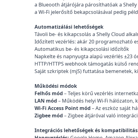
a Blueooth átjárójára párosíthatóak a Shelly v
a Wi-Fi jelerősítő bekapcsolásával pedig pél
Automatizálási lehetőségek
Távoli be- és kikapcsolás a Shelly Cloud alk
Időzített vezérlés: akár 20 programozható 
Automatikus be- és kikapcsolási időzítők
Napkelte és napnyugta alapú vezérlés ±23 ór
HTTP/HTTPS webhook támogatás külső ren
Saját szkriptek (mjS) futtatása bemenetek, 
Működési módok
Felhős mód
– Teljes körű vezérlés internet
LAN mód
– Működés helyi Wi-Fi hálózaton, kü
Wi-Fi Access Point mód
– Az eszköz saját h
Zigbee mód
– Zigbee átjáróval való integrác
Integrációs lehetőségek és kompatibilitás
Hangvezérlés:
Google Home, Amazon Alexa,