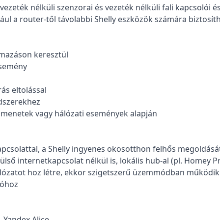
ezeték nélküli szenzorai és vezeték nélküli fali kapcsolói és
dául a router-től távolabbi Shelly eszközök számára biztosí
almazáson keresztül
esemény
ás eltolással
dszerekhez
kimenetek vagy hálózati események alapján
kapcsolattal, a Shelly ingyenes okosotthon felhős megoldásá
lső internetkapcsolat nélkül is, lokális hub-al (pl. Homey P
álózatot hoz létre, ekkor szigetszerű üzemmódban működik
ióhoz
 Yandex Alice