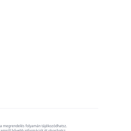
ól a megrendelés folyamán tájékozódhatsz.
, amiről bővebb információt
itt
olvashatsz.