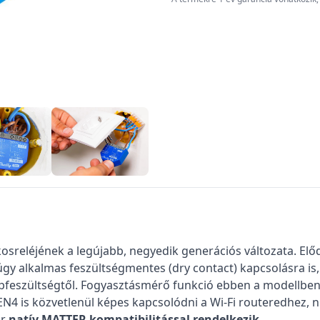
osreléjének a legújabb, negyedik generációs változata. Elő
y alkalmas feszültségmentes (dry contact) kapcsolásra is, 
feszültségtől. Fogyasztásmérő funkció ebben a modellben 
EN4 is közvetlenül képes kapcsolódni a Wi-Fi routeredhez, n
ár
natív MATTER kompatibilitással rendelkezik
.