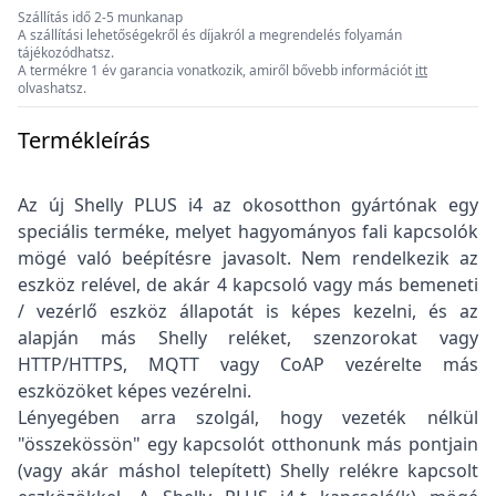
Szállítás idő 2-5 munkanap
A szállítási lehetőségekről és díjakról a megrendelés folyamán
tájékozódhatsz.
A termékre 1 év garancia vonatkozik, amiről bővebb információt
itt
olvashatsz.
Termékleírás
Az új Shelly PLUS i4 az okosotthon gyártónak egy
speciális terméke, melyet hagyományos fali kapcsolók
mögé való beépítésre javasolt. Nem rendelkezik az
eszköz relével, de akár 4 kapcsoló vagy más bemeneti
/ vezérlő eszköz állapotát is képes kezelni, és az
alapján más Shelly reléket, szenzorokat vagy
HTTP/HTTPS, MQTT vagy CoAP vezérelte más
eszközöket képes vezérelni.
Lényegében arra szolgál, hogy vezeték nélkül
"összekössön" egy kapcsolót otthonunk más pontjain
(vagy akár máshol telepített) Shelly relékre kapcsolt