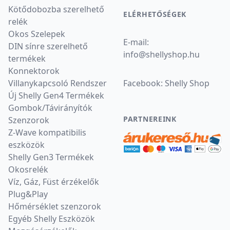
Kötődobozba szerelhető
ELÉRHETŐSÉGEK
relék
Okos Szelepek
E-mail:
DIN sínre szerelhető
info
@
shellyshop.hu
termékek
Konnektorok
Villanykapcsoló Rendszer
Facebook:
Shelly Shop
Új Shelly Gen4 Termékek
Gombok/Távirányítók
PARTNEREINK
Szenzorok
Z-Wave kompatibilis
eszközök
Shelly Gen3 Termékek
Okosrelék
Víz, Gáz, Füst érzékelők
Plug&Play
Hőmérséklet szenzorok
Egyéb Shelly Eszközök