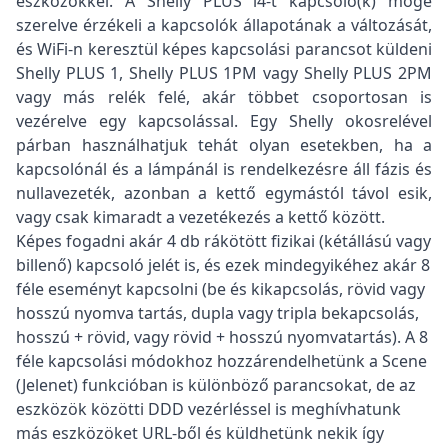
eszközökkel. A Shelly PLUS i4-t kapcsoló(k) mögé
szerelve érzékeli a kapcsolók állapotának a változását,
és WiFi-n keresztül képes kapcsolási parancsot küldeni
Shelly PLUS 1, Shelly PLUS 1PM vagy Shelly PLUS 2PM
vagy más relék felé, akár többet csoportosan is
vezérelve egy kapcsolással. Egy Shelly okosrelével
párban használhatjuk tehát olyan esetekben, ha a
kapcsolónál és a lámpánál is rendelkezésre áll fázis és
nullavezeték, azonban a kettő egymástól távol esik,
vagy csak kimaradt a vezetékezés a kettő között.
Képes fogadni akár 4 db rákötött fizikai (kétállású vagy
billenő) kapcsoló jelét is, és ezek mindegyikéhez akár 8
féle eseményt kapcsolni (be és kikapcsolás, rövid vagy
hosszú nyomva tartás, dupla vagy tripla bekapcsolás,
hosszú + rövid, vagy rövid + hosszú nyomvatartás). A 8
féle kapcsolási módokhoz hozzárendelhetünk a Scene
(Jelenet) funkcióban is különböző parancsokat, de az
eszközök közötti DDD vezérléssel is meghívhatunk
más eszközöket URL-ből és küldhetünk nekik így