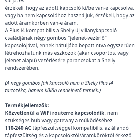
várja, és
érzékeli, hogy az adott kapcsoló ki/be van-e kapcsolva,
vagy ha nem kapcsolóhoz használjuk, érzékeli, hogy az
adott áramkörben van-e áram.
A Plus i4 kompatibilis a Shelly új villanykapcsoló
családjának négy gombos "jelenet-vezérlő"
kapcsolójával, ennek hátuljába bepattintva egyszerűen
létrehozhatunk más eszközök (akár csoportos, vagy
jelenet alapú) vezérlésére parancsokat a Shelly
rendszerében.
(A négy gombos fali kapcsoló nem a Shelly Plus i4
tartozéka, hanem külön rendelhető termék.)
Termékjellemzők:
Közvetlenül a WiFi routerre kapcsolódik,
nem
szükséges hub vagy gateway a működéséhez
110-240 АC
tápfeszültséggel kompatibilis, az állandó
tápfeszültség és a kapcsolóktól/áramköröktől érkező