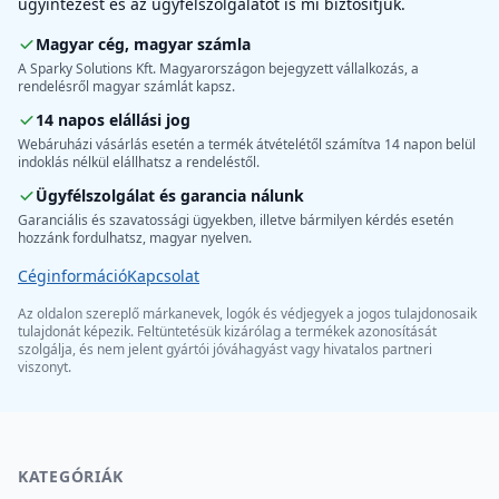
ügyintézést és az ügyfélszolgálatot is mi biztosítjuk.
Magyar cég, magyar számla
A Sparky Solutions Kft. Magyarországon bejegyzett vállalkozás, a
rendelésről magyar számlát kapsz.
14 napos elállási jog
Webáruházi vásárlás esetén a termék átvételétől számítva 14 napon belül
indoklás nélkül elállhatsz a rendeléstől.
Ügyfélszolgálat és garancia nálunk
Garanciális és szavatossági ügyekben, illetve bármilyen kérdés esetén
hozzánk fordulhatsz, magyar nyelven.
Céginformáció
Kapcsolat
Az oldalon szereplő márkanevek, logók és védjegyek a jogos tulajdonosaik
tulajdonát képezik. Feltüntetésük kizárólag a termékek azonosítását
szolgálja, és nem jelent gyártói jóváhagyást vagy hivatalos partneri
viszonyt.
KATEGÓRIÁK