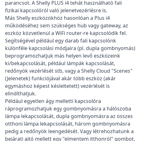
parancsot. A Shelly PLUS i4 tehát használható fali
fizikai kapcsolóról való jelenetvezérlésre is.
Más Shelly eszközökhöz hasonlóan a Plus i4
működéséhez sem szükséges hub vagy gateway, az
eszköz közvetlenül a WiFi router-re kapcsolódik fel.
Segítségével például egy darab fali kapcsolónk
különféle kapcsolási módjaira (pl. dupla gombnyomás)
beprogramozhatjuk más helyen levő eszközeink
ki/bekapcsolását, például lámpák kapcsolását,
redőnyök vezérlését stb, vagy a Shelly Cloud "Scenes"
(Jelenetek) funkciójával akár több eszköz (akár
egymáshoz képest késleltetett) vezérlését is
elindíthatjuk.
Például egyetlen ágy melletti kapcsolóra
ráprogramozhatjuk egy gombnyomásra a hálószoba
lámpa lekapcsolását, dupla gombnyomásra az összes
otthoni lámpa lekapcsolását, három gombnyomásra
pedig a redőnyök leengedését. Vagy létrehozhatunk a
bejárati ajtó mellett egy "elmentem itthonról" gombot,