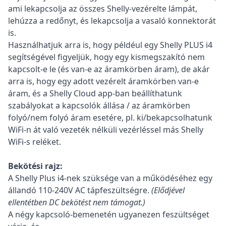
ami lekapcsolja az összes Shelly-vezérelte lámpát,
lehúzza a redőnyt, és lekapcsolja a vasaló konnektorát
is.
Használhatjuk arra is, hogy példéul egy Shelly PLUS i4
segítségével figyeljük, hogy egy kismegszakító nem
kapcsolt-e le (és van-e az áramkörben áram), de akár
arra is, hogy egy adott vezérelt áramkörben van-e
áram, és a Shelly Cloud app-ban beállíthatunk
szabályokat a kapcsolók állása / az áramkörben
folyó/nem folyó áram esetére, pl. ki/bekapcsolhatunk
WiFi-n át való vezeték nélküli vezérléssel más Shelly
WiFi-s reléket.
Bekötési rajz:
A Shelly Plus i4-nek szüksége van a működéséhez egy
állandó 110-240V AC tápfeszültségre.
(Elődjével
ellentétben DC bekötést nem támogat.)
A négy kapcsoló-bemenetén ugyanezen feszültséget