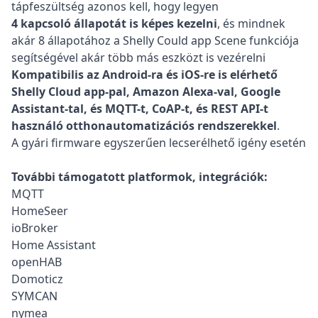
tápfeszültség azonos kell, hogy legyen
4 kapcsoló állapotát is képes kezelni
, és mindnek
akár 8 állapotához a Shelly Could app Scene funkciója
segítségével akár több más eszközt is vezérelni
Kompatibilis az Android-ra és iOS-re is elérhető
Shelly Cloud app-pal, Amazon Alexa-val, Google
Assistant-tal, és MQTT-t, CoAP-t, és REST API-t
használó otthonautomatizációs rendszerekkel
.
A gyári firmware egyszerűen lecserélhető igény esetén
További támogatott platformok, integrációk:
MQTT
HomeSeer
ioBroker
Home Assistant
openHAB
Domoticz
SYMCAN
nymea