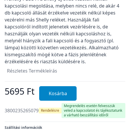
kapcsolási megoldása, melyben nincs relé, de akár 4
db kapcsoló állását érzékelve vezeték nélkül képes
vezérelni más Shelly reléket. Használják fali
kapcsolóról indított jelenetek vezérlésére is, de
használják olyan vezeték nélküli kapcsoláshoz is,
melynél hiányzik a fali kapcsoló és a fogyasztó (pl.
lámpa) közötti közvetlen vezetékezés. Alkalmazható
kismegszakító mögé kötve a fázis jelenlétének
érzékelésére és riasztás küldésére is.
Részletes Termékleírás
5695 Ft
Kosárba
Megrendelés esetén felvesszük
3800235265079
Rendelésre
veled a kapcsolatot és tájékoztatunk
a várható beszállítási időről
Szállítási információk