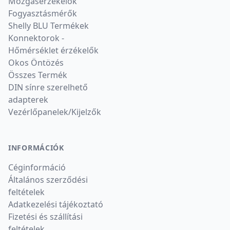
Mozgásérzékelők
Fogyasztásmérők
Shelly BLU Termékek
Konnektorok -
Hőmérséklet érzékelők
Okos Öntözés
Összes Termék
DIN sínre szerelhető
adapterek
Vezérlőpanelek/Kijelzők
INFORMÁCIÓK
Céginformáció
Általános szerződési
feltételek
Adatkezelési tájékoztató
Fizetési és szállítási
feltételek