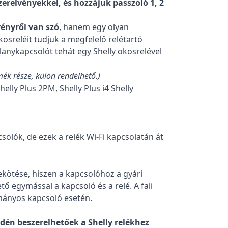
zerelvényekkel, és hozzájuk passzoló 1, 2
vényről van szó
, hanem egy olyan
kosreléit tudjuk a megfelelő relétartó
lanykapcsolót tehát egy Shelly okosrelével
mék része, külön rendelhető.)
helly Plus 2PM, Shelly Plus i4 Shelly
olók, de ezek a relék Wi-Fi kapcsolatán át
ekötése, hiszen a kapcsolóhoz a gyári
ő egymással a kapcsoló és a relé. A fali
mányos kapcsoló esetén.
dén beszerelhetőek a Shelly relékhez