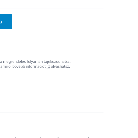
a
ól a megrendelés folyamán tájékozódhatsz.
, amiről bővebb információt
itt
olvashatsz.