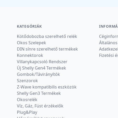
KATEGÓRIÁK
INFORMÁ
Kötődobozba szerelhető relék
Céginfor
Okos Szelepek
Általános
DIN sínre szerelhető termékek
Adatkezel
Konnektorok
Fizetési é
Villanykapcsoló Rendszer
Új Shelly Gen4 Termékek
Gombok/Távirányítók
Szenzorok
Z-Wave kompatibilis eszközök
Shelly Gen3 Termékek
Okosrelék
Víz, Gáz, Füst érzékelők
Plug&Play