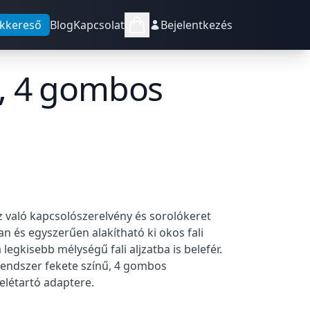
kkereső
Blog
Kapcsolat
Bejelentkezés
ló, 4 gombos
z való kapcsolószerelvény és sorolókeret
n és egyszerűen alakítható ki okos fali
legkisebb mélységű fali aljzatba is belefér.
 rendszer fekete színű, 4 gombos
elétartó adaptere.