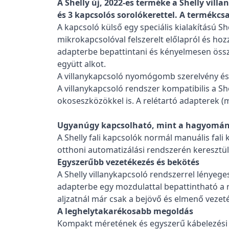
A Shelly új, 2022-es terméke a Shelly vill
és 3 kapcsolós sorolókerettel. A termékcsa
A kapcsoló külső egy speciális kialakítású Sh
mikrokapcsolóval felszerelt előlapról és hozz
adapterbe bepattintani és kényelmesen összek
együtt alkot.
A villanykapcsoló nyomógomb szerelvény és 
A villanykapcsoló rendszer kompatibilis a Shel
okoseszközökkel is. A relétartó adapterek (m
Ugyanúgy kapcsolható, mint a hagyomán
A Shelly fali kapcsolók normál manuális fal
otthoni automatizálási rendszerén keresztül
Egyszerűbb vezetékezés és bekötés
A Shelly villanykapcsoló rendszerrel lényeg
adapterbe egy mozdulattal bepattintható a re
aljzatnál már csak a bejövő és elmenő veze
A leghelytakarékosabb megoldás
Kompakt méretének és egyszerű kábelezés