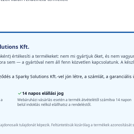
utions Kft.
óként) értékesíti a termékeket: nem mi gyártjuk őket, és nem vagyu
ora sem — a gyártóval nem áll fenn közvetlen kapcsolatunk. A kész
dés a Sparky Solutions Kft.-vel jön létre, a számlát, a garanciális
14 napos elállási jog
 a
Webáruházi vásárlás esetén a termék átvételétől számítva 14 napon
belül indoklás nélkül elállhatsz a rendeléstől.
ajdonosaik tulajdonát képezik. Feltüntetésük kizárólag a termékek azonosítását 