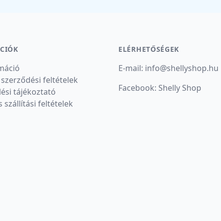
CIÓK
ELÉRHETŐSÉGEK
máció
E-mail:
info
@
shellyshop.hu
 szerződési feltételek
Facebook:
Shelly Shop
ési tájékoztató
s szállítási feltételek