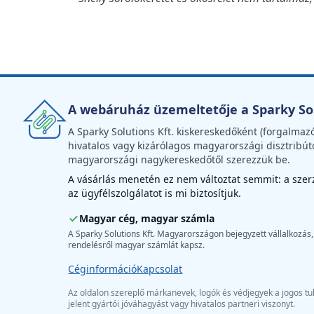
A webáruház üzemeltetője a Sparky Sol
A Sparky Solutions Kft. kiskereskedőként (forgalmaz
hivatalos vagy kizárólagos magyarországi disztribút
magyarországi nagykereskedőtől szerezzük be.
A vásárlás menetén ez nem változtat semmit: a szerző
az ügyfélszolgálatot is mi biztosítjuk.
Magyar cég, magyar számla
A Sparky Solutions Kft. Magyarországon bejegyzett vállalkozás,
rendelésről magyar számlát kapsz.
Céginformáció
Kapcsolat
Az oldalon szereplő márkanevek, logók és védjegyek a jogos tul
jelent gyártói jóváhagyást vagy hivatalos partneri viszonyt.