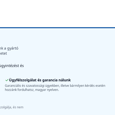
nk a gyártó
letet
 ügyintézést és
Ügyfélszolgálat és garancia nálunk
Garanciális és szavatossági ügyekben, illetve bármilyen kérdés esetén
hozzánk fordulhatsz, magyar nyelven.
szolgálja, és nem