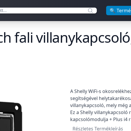
🔍 Termé
ch fali villanykapcso
Termékleírás
A Shelly WiFi-s okosrelékhe
segítségével helytakarékosa
villanykapcsoló, mely még a 
Ez a Shelly villanykapcsoló
kapcsolómodulja + Plus i4 r
Részletes Termékleírás