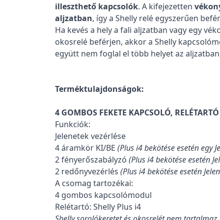
illeszthető kapcsolók
. A kifejezetten
vékony
aljzatban
, így a Shelly relé egyszerűen befé
Ha kevés a hely a fali aljzatban vagy egy v
okosrelé beférjen, akkor a Shelly kapcsolóm
együtt nem foglal el több helyet az aljzatban
Terméktulajdonságok:
4 GOMBOS FEKETE KAPCSOLÓ, RELÉTART
Funkciók:
Jelenetek vezérlése
4 áramkör KI/BE
(Plus i4 bekötése esetén egy J
2 fényerőszabályzó
(Plus i4 bekötése esetén Je
2 redőnyvezérlés
(Plus i4 bekötése esetén Jele
A csomag tartozékai:
4 gombos kapcsolómodul
Relétartó: Shelly Plus i4
Shelly sorolókeretet és okosrelét nem tartalmaz