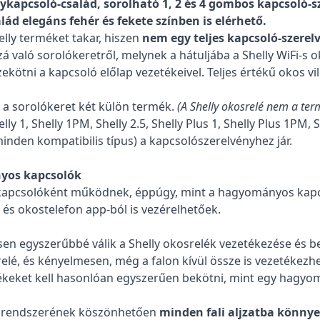
anykapcsoló-család, sorolható 1, 2 és 4 gombos kapcsoló-s
lád elegáns fehér és fekete színben is elérhető.
elly terméket takar, hiszen
nem egy teljes kapcsoló-szerel
á való sorolókeretről, melynek a hátuljába a Shelly WiFi-s o
ötni a kapcsoló előlap vezetékeivel. Teljes értékű okos vil
a sorolókeret két külön termék.
(A Shelly okosrelé nem a ter
ly 1, Shelly 1PM, Shelly 2.5, Shelly Plus 1, Shelly Plus 1PM, S
inden kompatibilis típus) a kapcsolószerelvényhez jár.
yos kapcsolók
i kapcsolóként működnek, éppúgy, mint a hagyományos kapcs
 és okostelefon app-ból is vezérelhetőek.
esen egyszerűbbé válik a Shelly okosrelék vezetékezése és b
lé, és kényelmesen, még a falon kívül össze is vezetékezhet
tékeket kell hasonlóan egyszerűen bekötni, mint egy hagyo
i rendszerének köszönhetően
minden fali aljzatba könnye