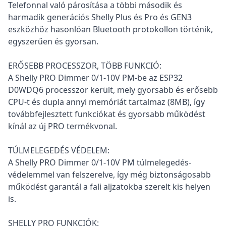
Telefonnal való párosítása a többi második és
harmadik generációs Shelly Plus és Pro és GEN3
eszközhöz hasonlóan Bluetooth protokollon történik,
egyszerűen és gyorsan.
ERŐSEBB PROCESSZOR, TÖBB FUNKCIÓ:
A Shelly PRO Dimmer 0/1-10V PM-be az ESP32
D0WDQ6 processzor került, mely gyorsabb és erősebb
CPU-t és dupla annyi memóriát tartalmaz (8MB), így
továbbfejlesztett funkciókat és gyorsabb működést
kínál az új PRO termékvonal.
TÚLMELEGEDÉS VÉDELEM:
A Shelly PRO Dimmer 0/1-10V PM túlmelegedés-
védelemmel van felszerelve, így még biztonságosabb
működést garantál a fali aljzatokba szerelt kis helyen
is.
SHELLY PRO FUNKCIÓK: