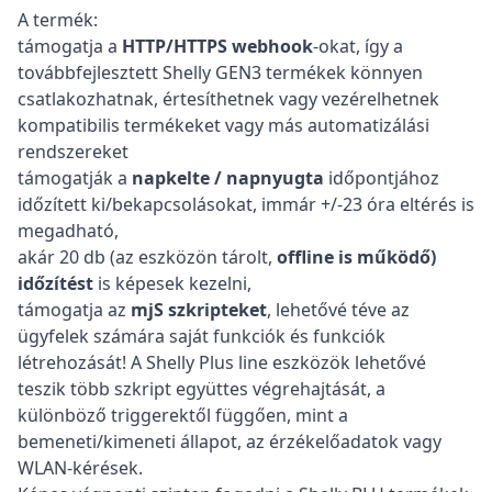
A termék:
támogatja a
HTTP/HTTPS webhook
-okat, így a
továbbfejlesztett Shelly GEN3 termékek könnyen
csatlakozhatnak, értesíthetnek vagy vezérelhetnek
kompatibilis termékeket vagy más automatizálási
rendszereket
támogatják a
napkelte / napnyugta
időpontjához
időzített ki/bekapcsolásokat, immár +/-23 óra eltérés is
megadható,
akár 20 db (az eszközön tárolt,
offline is működő)
időzítést
is képesek kezelni,
támogatja az
mjS szkripteket
, lehetővé téve az
ügyfelek számára saját funkciók és funkciók
létrehozását! A Shelly Plus line eszközök lehetővé
teszik több szkript együttes végrehajtását, a
különböző triggerektől függően, mint a
bemeneti/kimeneti állapot, az érzékelőadatok vagy
WLAN-kérések.