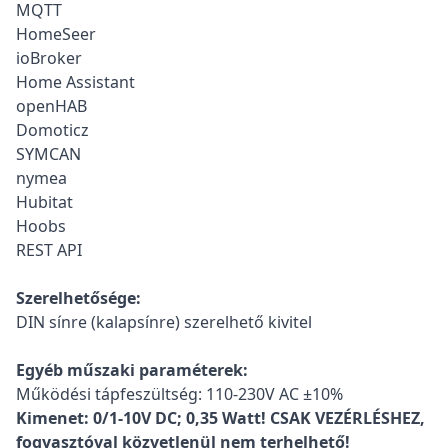
MQTT
HomeSeer
ioBroker
Home Assistant
openHAB
Domoticz
SYMCAN
nymea
Hubitat
Hoobs
REST API
Szerelhetősége:
DIN sínre (kalapsínre) szerelhető kivitel
Egyéb műszaki paraméterek:
Működési tápfeszültség: 110-230V AC ±10%
Kimenet: 0/1-10V DC; 0,35 Watt! CSAK VEZÉRLÉSHEZ,
fogyasztóval közvetlenül nem terhelhető!