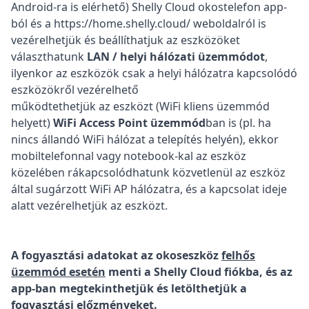
Android-ra is elérhető) Shelly Cloud okostelefon app-
ból és a
https://home.shelly.cloud/
weboldalról is
vezérelhetjük és beállíthatjuk az eszközöket
választhatunk
LAN / helyi hálózati üzemmódot
,
ilyenkor az eszközök csak a helyi hálózatra kapcsolódó
eszközökről vezérelhető
működtethetjük az eszközt (WiFi kliens üzemmód
helyett)
WiFi Access Point üzemmód
ban is (pl. ha
nincs állandó WiFi hálózat a telepítés helyén), ekkor
mobiltelefonnal vagy notebook-kal az eszköz
közelében rákapcsolódhatunk közvetlenül az eszköz
által sugárzott WiFi AP hálózatra, és a kapcsolat ideje
alatt vezérelhetjük az eszközt.
A fogyasztási adatokat az okoseszköz
felhős
üzemmód esetén
menti a Shelly Cloud fiókba, és az
app-ban megtekinthetjük és letölthetjük a
fogyasztási előzményeket.