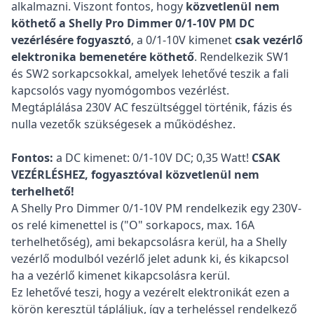
alkalmazni. Viszont fontos, hogy
közvetlenül nem
köthető a Shelly Pro Dimmer 0/1-10V PM DC
vezérlésére
fogyasztó
, a 0/1-10V kimenet
csak vezérlő
elektronika bemenetére köthető
. Rendelkezik SW1
és SW2 sorkapcsokkal, amelyek lehetővé teszik a fali
kapcsolós vagy nyomógombos vezérlést.
Megtáplálása 230V AC feszültséggel történik, fázis és
nulla vezetők szükségesek a működéshez.
Fontos:
a DC kimenet: 0/1-10V DC; 0,35 Watt!
CSAK
VEZÉRLÉSHEZ, fogyasztóval közvetlenül nem
terhelhető!
A Shelly Pro Dimmer 0/1-10V PM rendelkezik egy 230V-
os relé kimenettel is ("O" sorkapocs, max. 16A
terhelhetőség), ami bekapcsolásra kerül, ha a Shelly
vezérlő modulból vezérlő jelet adunk ki, és kikapcsol
ha a vezérlő kimenet kikapcsolásra kerül.
Ez lehetővé teszi, hogy a vezérelt elektronikát ezen a
körön keresztül tápláljuk, így a terheléssel rendelkező