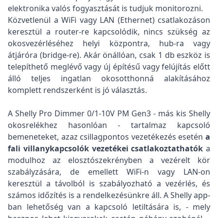
elektronika valós fogyasztását is tudjuk monitorozni.
Közvetlenül a WiFi vagy LAN (Ethernet) csatlakozáson
keresztül a router-re kapcsolódik, nincs szükség az
okosvezérléséhez helyi központra, hub-ra vagy
átjáróra (bridge-re). Akár önállóan, csak 1 db eszköz is
telepíthető meglévő vagy új építésű vagy felújítás előtt
álló teljes ingatlan okosotthonná alakításához
komplett rendszerként is jó választás.
A Shelly Pro Dimmer 0/1-10V PM Gen3 - más kis Shelly
okosrelékhez hasonlóan - tartalmaz kapcsoló
bemeneteket, azaz csillagpontos vezetékezés esetén
a
fali villanykapcsolók vezetékei csatlakoztathatók
a
modulhoz az elosztószekrényben a vezérelt kör
szabályzására, de emellett WiFi-n vagy LAN-on
keresztül a távolból is szabályozható a vezérlés, és
számos időzítés is a rendelkezésünkre áll. A Shelly app-
ban lehetőség van a kapcsoló letiltására is, - mely