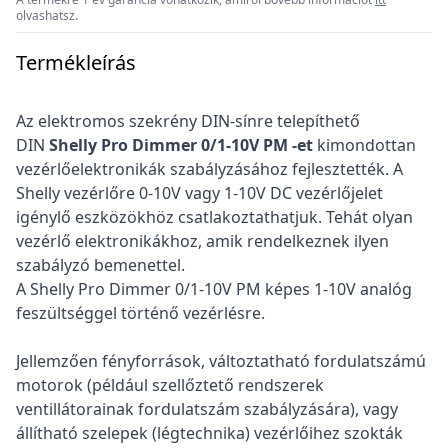
olvashatsz.
Termékleírás
Az elektromos szekrény DIN-sínre telepíthető
DIN
Shelly Pro Dimmer 0/1-10V PM
-et
kimondottan
vezérlőelektronikák szabályzásához fejlesztették. A
Shelly vezérlőre 0-10V vagy 1-10V DC vezérlőjelet
igénylő eszközökhöz csatlakoztathatjuk. Tehát olyan
vezérlő elektronikákhoz, amik rendelkeznek ilyen
szabályzó bemenettel.
A Shelly Pro Dimmer 0/1-10V PM képes 1-10V analóg
feszültséggel történő vezérlésre.
Jellemzően fényforrások, változtatható fordulatszámú
motorok (például szellőztető rendszerek
ventillátorainak fordulatszám szabályzására), vagy
állítható szelepek (légtechnika) vezérlőihez szokták