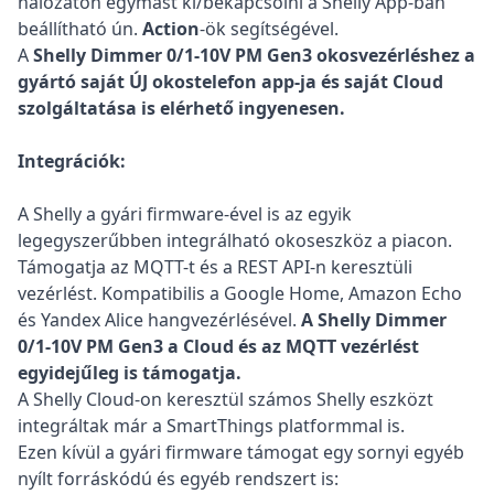
hálózaton egymást ki/bekapcsolni a Shelly App-ban
beállítható ún.
Action
-ök segítségével.
A
Shelly Dimmer 0/1-10V PM Gen3
okosvezérléshez a
gyártó saját ÚJ okostelefon app-ja és saját Cloud
szolgáltatása is elérhető ingyenesen.
Integrációk:
A Shelly a gyári firmware-ével is az egyik
legegyszerűbben integrálható okoseszköz a piacon.
Támogatja az MQTT-t és a REST API-n keresztüli
vezérlést. Kompatibilis a Google Home, Amazon Echo
és Yandex Alice hangvezérlésével.
A Shelly Dimmer
0/1-10V PM Gen3 a Cloud és az MQTT vezérlést
egyidejűleg is támogatja.
A Shelly Cloud-on keresztül számos Shelly eszközt
integráltak már a SmartThings platformmal is.
Ezen kívül a gyári firmware támogat egy sornyi egyéb
nyílt forráskódú és egyéb rendszert is: