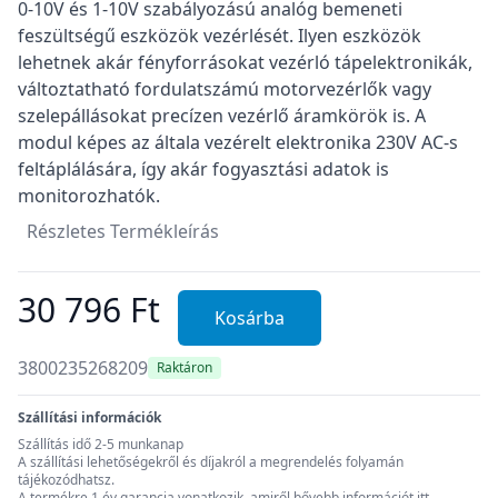
0-10V és 1-10V szabályozású analóg bemeneti
feszültségű eszközök vezérlését. Ilyen eszközök
lehetnek akár fényforrásokat vezérló tápelektronikák,
változtatható fordulatszámú motorvezérlők vagy
szelepállásokat precízen vezérlő áramkörök is. A
modul képes az általa vezérelt elektronika 230V AC-s
feltáplálására, így akár fogyasztási adatok is
monitorozhatók.
Részletes Termékleírás
30 796 Ft
Kosárba
3800235268209
Raktáron
Szállítási információk
Szállítás idő 2-5 munkanap
A szállítási lehetőségekről és díjakról a megrendelés folyamán
tájékozódhatsz.
A termékre 1 év garancia vonatkozik, amiről bővebb információt
itt