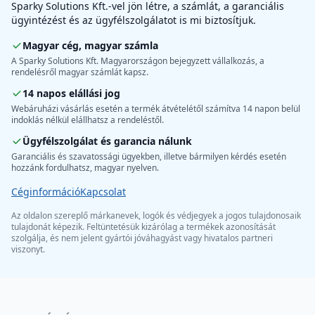
Sparky Solutions Kft.-vel jön létre, a számlát, a garanciális
ügyintézést és az ügyfélszolgálatot is mi biztosítjuk.
Magyar cég, magyar számla
A Sparky Solutions Kft. Magyarországon bejegyzett vállalkozás, a
rendelésről magyar számlát kapsz.
14 napos elállási jog
Webáruházi vásárlás esetén a termék átvételétől számítva 14 napon belül
indoklás nélkül elállhatsz a rendeléstől.
Ügyfélszolgálat és garancia nálunk
Garanciális és szavatossági ügyekben, illetve bármilyen kérdés esetén
hozzánk fordulhatsz, magyar nyelven.
Céginformáció
Kapcsolat
Az oldalon szereplő márkanevek, logók és védjegyek a jogos tulajdonosaik
tulajdonát képezik. Feltüntetésük kizárólag a termékek azonosítását
szolgálja, és nem jelent gyártói jóváhagyást vagy hivatalos partneri
viszonyt.