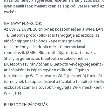
hasznos lehet kisgyerekek esetén néhány szobánál -,
ilyen beállítások mellett csak az app-ból vezérelhető az
eszköz.
GATEWAY FUNKCIÓK:
Az
chip-nek köszönhetően a Wi-Fi, LAN
ESP32
D0WDQ6
+ Bluetooth protokollokat is támogatja az eszköz, az
előző chipgenerációhoz képest megnövelt
teljesítménnyel és dupla méretű memóriával
rendelkezik (8MB). Bluetooth átjárót is tartalmaz, a
Shelly új generációs Bluetooth érzékelőinek és
Bluetooth távirányítónak Bluetooth vevőegységeként /
átjárójaként is képes egyben működni. Egyben
tartalmaz egy Wi-Fi repeater (Wi-Fi jelismétlő) funkciót
is, melynek bekapcsolásával a távolabb telepített Shelly
eszközök számára továbbít - egyfajta Wi-Fi mesh-ként -
Wi-Fi jelet.
BLUETOOTH PÁROSÍTÁS: