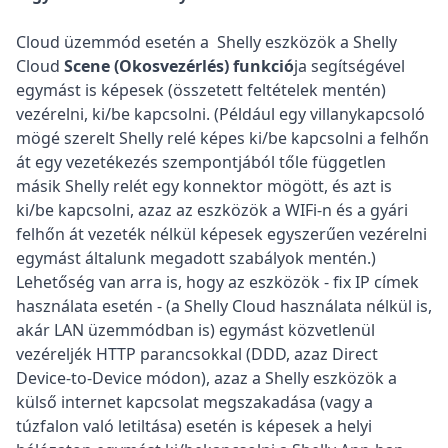
Cloud üzemmód esetén a Shelly eszközök a Shelly
Cloud
Scene (Okosvezérlés) funkció
ja segítségével
egymást is képesek (összetett feltételek mentén)
vezérelni, ki/be kapcsolni. (Például egy villanykapcsoló
mögé szerelt Shelly relé képes ki/be kapcsolni a felhőn
át egy vezetékezés szempontjából tőle független
másik Shelly relét egy konnektor mögött, és azt is
ki/be kapcsolni, azaz az eszközök a WIFi-n és a gyári
felhőn át vezeték nélkül képesek egyszerűen vezérelni
egymást általunk megadott szabályok mentén.)
Lehetőség van arra is, hogy az eszközök - fix IP címek
használata esetén - (a Shelly Cloud használata nélkül is,
akár LAN üzemmódban is) egymást közvetlenül
vezéreljék HTTP parancsokkal (DDD, azaz Direct
Device-to-Device módon), azaz a Shelly eszközök a
külső internet kapcsolat megszakadása (vagy a
túzfalon való letiltása) esetén is képesek a helyi