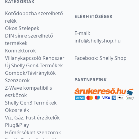
KATEGÓRIÁK
Kötődobozba szerelhető
ELÉRHETŐSÉGEK
relék
Okos Szelepek
E-mail:
DIN sínre szerelhető
info
@
shellyshop.hu
termékek
Konnektorok
Villanykapcsoló Rendszer
Facebook:
Shelly Shop
Új Shelly Gen4 Termékek
Gombok/Távirányítók
PARTNEREINK
Szenzorok
Z-Wave kompatibilis
eszközök
Shelly Gen3 Termékek
Okosrelék
Víz, Gáz, Füst érzékelők
Plug&Play
Hőmérséklet szenzorok