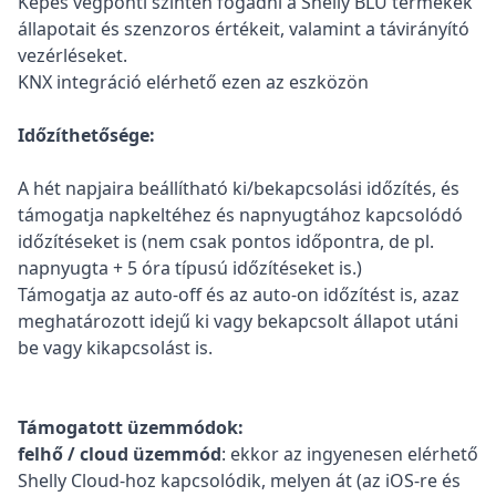
Képes végponti szinten fogadni a Shelly BLU termékek
állapotait és szenzoros értékeit, valamint a távirányító
vezérléseket.
KNX integráció elérhető ezen az eszközön
Időzíthetősége:
A hét napjaira beállítható ki/bekapcsolási időzítés, és
támogatja napkeltéhez és napnyugtához kapcsolódó
időzítéseket is (nem csak pontos időpontra, de pl.
napnyugta + 5 óra típusú időzítéseket is.)
Támogatja az auto-off és az auto-on időzítést is, azaz
meghatározott idejű ki vagy bekapcsolt állapot utáni
be vagy kikapcsolást is.
Támogatott üzemmódok:
felhő / cloud üzemmód
: ekkor az ingyenesen elérhető
Shelly Cloud-hoz kapcsolódik, melyen át (az iOS-re és