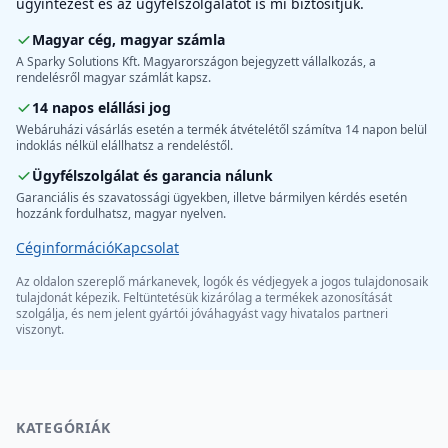
ügyintézést és az ügyfélszolgálatot is mi biztosítjuk.
Magyar cég, magyar számla
A Sparky Solutions Kft. Magyarországon bejegyzett vállalkozás, a
rendelésről magyar számlát kapsz.
14 napos elállási jog
Webáruházi vásárlás esetén a termék átvételétől számítva 14 napon belül
indoklás nélkül elállhatsz a rendeléstől.
Ügyfélszolgálat és garancia nálunk
Garanciális és szavatossági ügyekben, illetve bármilyen kérdés esetén
hozzánk fordulhatsz, magyar nyelven.
Céginformáció
Kapcsolat
Az oldalon szereplő márkanevek, logók és védjegyek a jogos tulajdonosaik
tulajdonát képezik. Feltüntetésük kizárólag a termékek azonosítását
szolgálja, és nem jelent gyártói jóváhagyást vagy hivatalos partneri
viszonyt.
KATEGÓRIÁK