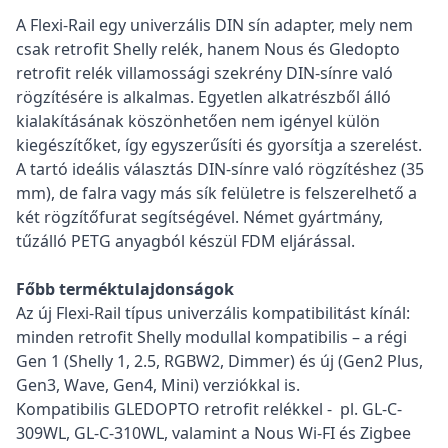
A Flexi-Rail egy univerzális DIN sín adapter, mely nem
csak retrofit Shelly relék, hanem Nous és Gledopto
retrofit relék villamossági szekrény DIN-sínre való
rögzítésére is alkalmas. Egyetlen alkatrészből álló
kialakításának köszönhetően nem igényel külön
kiegészítőket, így egyszerűsíti és gyorsítja a szerelést.
A tartó ideális választás DIN-sínre való rögzítéshez (35
mm), de falra vagy más sík felületre is felszerelhető a
két rögzítőfurat segítségével. Német gyártmány,
tűzálló PETG anyagból készül FDM eljárással.
Főbb terméktulajdonságok
Az új Flexi-Rail típus univerzális kompatibilitást kínál:
minden retrofit Shelly modullal kompatibilis – a régi
Gen 1 (Shelly 1, 2.5, RGBW2, Dimmer) és új (Gen2 Plus,
Gen3, Wave, Gen4, Mini) verziókkal is.
Kompatibilis GLEDOPTO retrofit relékkel - pl. GL-C-
309WL, GL-C-310WL, valamint a Nous Wi-FI és Zigbee