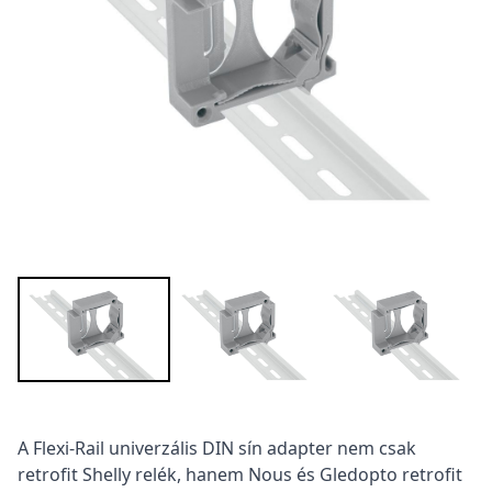
Termékleírás
A Flexi-Rail univerzális DIN sín adapter nem csak
retrofit Shelly relék, hanem Nous és Gledopto retrofit