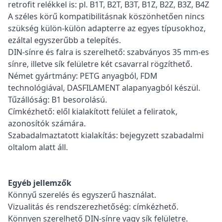
retrofit relékkel is: pl. B1T, B2T, B3T, B1Z, B2Z, B3Z, B4Z
A széles körű kompatibilitásnak köszönhetően nincs
szükség külön-külön adapterre az egyes típusokhoz,
ezáltal egyszerűbb a telepítés.
DIN-sínre és falra is szerelhető: szabványos 35 mm-es
sínre, illetve sík felületre két csavarral rögzíthető.
Német gyártmány: PETG anyagból, FDM
technológiával, DASFILAMENT alapanyagból készül.
Tűzállóság: B1 besorolású.
Címkézhető: elől kialakított felület a feliratok,
azonosítók számára.
Szabadalmaztatott kialakítás: bejegyzett szabadalmi
oltalom alatt áll.
Egyéb jellemzők
Könnyű szerelés és egyszerű használat.
Vizualitás és rendszerezhetőség: címkézhető.
Könnyen szerelhető DIN-sínre vagy sík felületre.