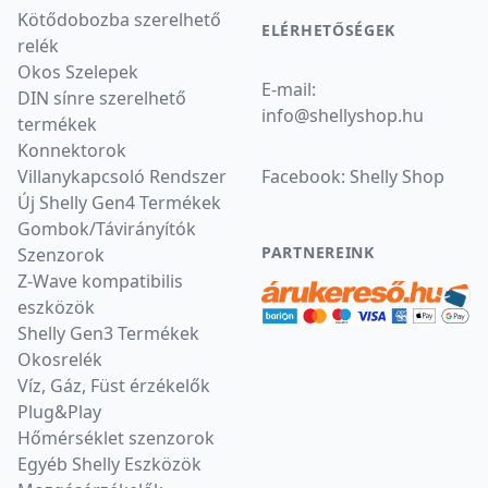
Kötődobozba szerelhető
ELÉRHETŐSÉGEK
relék
Okos Szelepek
E-mail:
DIN sínre szerelhető
info
@
shellyshop.hu
termékek
Konnektorok
Villanykapcsoló Rendszer
Facebook:
Shelly Shop
Új Shelly Gen4 Termékek
Gombok/Távirányítók
PARTNEREINK
Szenzorok
Z-Wave kompatibilis
eszközök
Shelly Gen3 Termékek
Okosrelék
Víz, Gáz, Füst érzékelők
Plug&Play
Hőmérséklet szenzorok
Egyéb Shelly Eszközök