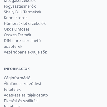
Mozgásérzékelők
Fogyasztásmérők
Shelly BLU Termékek
Konnektorok -
Hőmérséklet érzékelők
Okos Öntözés
Összes Termék
DIN sínre szerelhető
adapterek
Vezérlőpanelek/Kijelzők
INFORMÁCIÓK
Céginformáció
Általános szerződési
feltételek
Adatkezelési tájékoztató
Fizetési és szállítási
feltételek