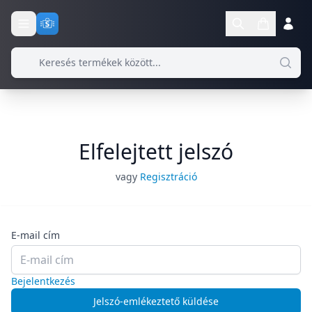
Elfelejtett jelszó
vagy
Regisztráció
E-mail cím
Bejelentkezés
Jelszó-emlékeztető küldése