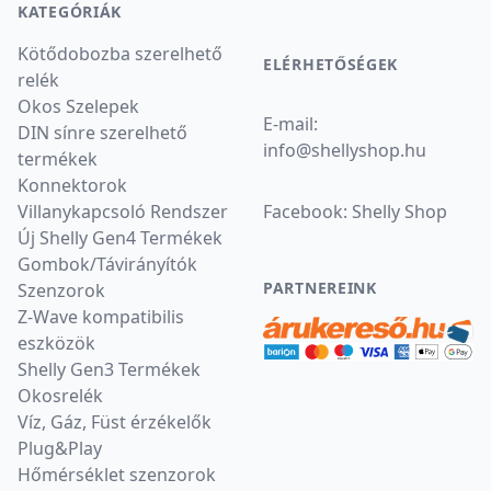
KATEGÓRIÁK
Kötődobozba szerelhető
ELÉRHETŐSÉGEK
relék
Okos Szelepek
E-mail:
DIN sínre szerelhető
info
@
shellyshop.hu
termékek
Konnektorok
Villanykapcsoló Rendszer
Facebook:
Shelly Shop
Új Shelly Gen4 Termékek
Gombok/Távirányítók
PARTNEREINK
Szenzorok
Z-Wave kompatibilis
eszközök
Shelly Gen3 Termékek
Okosrelék
Víz, Gáz, Füst érzékelők
Plug&Play
Hőmérséklet szenzorok