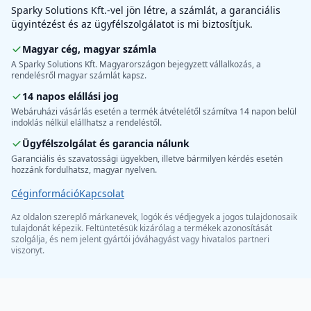
Sparky Solutions Kft.-vel jön létre, a számlát, a garanciális
ügyintézést és az ügyfélszolgálatot is mi biztosítjuk.
Magyar cég, magyar számla
A Sparky Solutions Kft. Magyarországon bejegyzett vállalkozás, a
rendelésről magyar számlát kapsz.
14 napos elállási jog
Webáruházi vásárlás esetén a termék átvételétől számítva 14 napon belül
indoklás nélkül elállhatsz a rendeléstől.
Ügyfélszolgálat és garancia nálunk
Garanciális és szavatossági ügyekben, illetve bármilyen kérdés esetén
hozzánk fordulhatsz, magyar nyelven.
Céginformáció
Kapcsolat
Az oldalon szereplő márkanevek, logók és védjegyek a jogos tulajdonosaik
tulajdonát képezik. Feltüntetésük kizárólag a termékek azonosítását
szolgálja, és nem jelent gyártói jóváhagyást vagy hivatalos partneri
viszonyt.