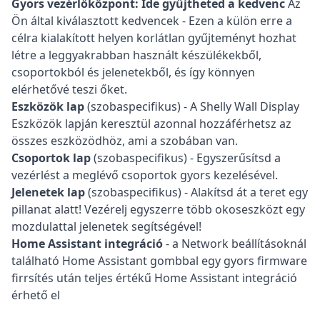
Gyors vezérlőközpont: Ide gyűjtheted a kedvenc
Az
Ön által kiválasztott kedvencek - Ezen a külön erre a
célra kialakított helyen korlátlan gyűjteményt hozhat
létre a leggyakrabban használt készülékekből,
csoportokból és jelenetekből, és így könnyen
elérhetővé teszi őket.
Eszközök lap
(szobaspecifikus) - A Shelly Wall Display
Eszközök lapján keresztül azonnal hozzáférhetsz az
összes eszközödhöz, ami a szobában van.
Csoportok lap
(szobaspecifikus) - Egyszerűsítsd a
vezérlést a meglévő csoportok gyors kezelésével.
Jelenetek lap
(szobaspecifikus) - Alakítsd át a teret egy
pillanat alatt! Vezérelj egyszerre több okoseszközt egy
mozdulattal jelenetek segítségével!
Home Assistant integráció
- a Network beállításoknál
található Home Assistant gombbal egy gyors firmware
firrsítés után teljes értékű Home Assistant integráció
érhető el