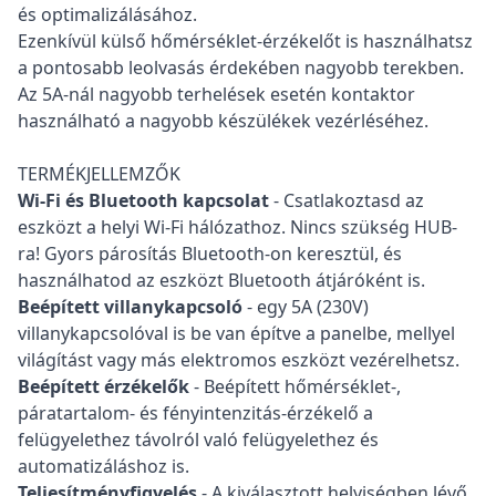
és optimalizálásához.
Ezenkívül külső hőmérséklet-érzékelőt is használhatsz
a pontosabb leolvasás érdekében nagyobb terekben.
Az 5A-nál nagyobb terhelések esetén kontaktor
használható a nagyobb készülékek vezérléséhez.
TERMÉKJELLEMZŐK
Wi-Fi és Bluetooth kapcsolat
- Csatlakoztasd az
eszközt a helyi Wi-Fi hálózathoz. Nincs szükség HUB-
ra! Gyors párosítás Bluetooth-on keresztül, és
használhatod az eszközt Bluetooth átjáróként is.
Beépített villanykapcsoló
- egy 5A (230V)
villanykapcsolóval is be van építve a panelbe, mellyel
világítást vagy más elektromos eszközt vezérelhetsz.
Beépített érzékelők
- Beépített hőmérséklet-,
páratartalom- és fényintenzitás-érzékelő a
felügyelethez távolról való felügyelethez és
automatizáláshoz is.
Teljesítményfigyelés
- A kiválasztott helyiségben lévő