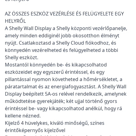
AZ ÖSSZES ESZKÖZ VEZÉRLÉSE ÉS FELÜGYELETE EGY
HELYRŐL
A Shelly Wall Display a Shelly központi vezérlőpanelje,
amely minden eddiginél jobb okosotthon élményt
nyújt. Csatlakoztasd a Shelly Cloud fiókodhoz, és
könnyedén vezérelheted és felügyelheted a többi
Shelly eszközt.
Mostantól könnyedén be- és kikapcsolhatod
eszközeidet egy egyszerű érintéssel, és egy
pillantással nyomon követheted a hőmérsékletet, a
páratartalmat és az energiafogyasztást. A Shelly Wall
Display beépített 5A-os relével rendelkezik, amelynek
működtetése gyerekjáték; két ujjal történő gyors
érintéssel be- vagy kikapcsolhatod anélkül, hogy rá
kellene nézned.
Kijelző 4 hüvelykes, kiváló minőségű, színes
érintőképernyős kijelzővel