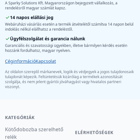
A Sparky Solutions Kft. Magyarországon bejegyzett vállalkozás, a
rendelésről magyar számlát kapsz.
14 napos elállási jog
Webáruházi vásárlás esetén a termék átvételétől számítva 14 napon belül
indoklás nélkül elállhatsz a rendeléstől.
Ügyfélszolgálat és garancia nálunk
Garanciális és szavatossági ügyekben, illetve bármilyen kérdés esetén
hozzánk fordulhatsz, magyar nyelven.
Céginformáció
Kapcsolat
Az oldalon szereplő márkanevek, logók és védjegyek a jogos tulajdonosaik
tulajdonát képezik. Feltüntetésük kizárólag a termékek azonosítását
szolgálja, és nem jelent gyártói jóváhagyást vagy hivatalos partneri
viszonyt.
KATEGÓRIÁK
Kötődobozba szerelhető
ELÉRHETŐSÉGEK
relék