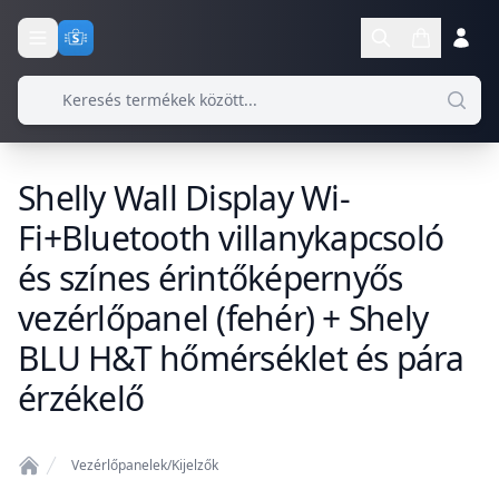
Shelly Wall Display Wi-
Fi+Bluetooth villanykapcsoló
és színes érintőképernyős
vezérlőpanel (fehér) + Shely
BLU H&T hőmérséklet és pára
érzékelő
Vezérlőpanelek/Kijelzők
Home