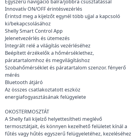
Egyszerű navigáció balra/jobbra csúsztatással
Innovatív ON/OFF érintésvezérlés
Érintsd meg a kijelzőt egynél több ujjal a kapcsoló
ki/bekapcsolásához
Shelly Smart Control Аpp
Jelenetvezérlés és ütemezés
Integrált relé a világítás vezérléséhez
Beépített érzékelők a hőmérséklethez,
páratartalomhoz és megvilágításhoz
Szobahőmérséklet és páratartalom szenzor. fényerő
mérés
Bluetooth átjáró
Az összes csatlakoztatott eszköz
energiafogyasztásának felügyelete
OKOSTERMOSZTÁT
A Shelly fali kijelző helyettesítheti meglévő
termosztátjait, és könnyen kezelhető felületet kínál a
fűtés vagy hűtés egyszerű felügyeletéhez, kezeléséhez