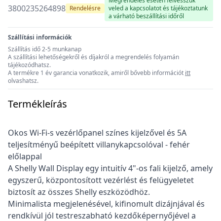
Megrendelés esetén felvesszük
3800235264898
Rendelésre
veled a kapcsolatot és tájékoztatunk
a várható beszállítási időről
Szállítási információk
Szállítás idő 2-5 munkanap
A szállítási lehetőségekről és díjakról a megrendelés folyamán
tájékozódhatsz.
A termékre 1 év garancia vonatkozik, amiről bővebb információt
itt
olvashatsz.
Termékleírás
Okos Wi-Fi-s vezérlőpanel színes kijelzővel és 5A
teljesítményű beépített villanykapcsolóval - fehér
előlappal
A Shelly Wall Display egy intuitív 4"-os fali kijelző, amely
egyszerű, központosított vezérlést és felügyeletet
biztosít az összes Shelly eszközödhöz.
Minimalista megjelenésével, kifinomult dizájnjával és
rendkívül jól testreszabható kezdőképernyőjével a