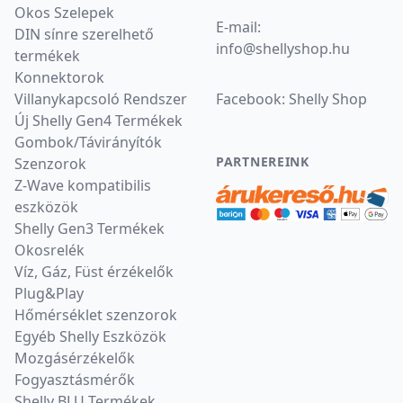
Okos Szelepek
E-mail:
DIN sínre szerelhető
info
@
shellyshop.hu
termékek
Konnektorok
Villanykapcsoló Rendszer
Facebook:
Shelly Shop
Új Shelly Gen4 Termékek
Gombok/Távirányítók
PARTNEREINK
Szenzorok
Z-Wave kompatibilis
eszközök
Shelly Gen3 Termékek
Okosrelék
Víz, Gáz, Füst érzékelők
Plug&Play
Hőmérséklet szenzorok
Egyéb Shelly Eszközök
Mozgásérzékelők
Fogyasztásmérők
Shelly BLU Termékek