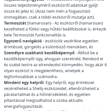
összes teljesítménymérő eszközről adatokat gyűjt
össze és jelez ki. (Azaz nem méri a fogyasztást
önmagában, csak a többi eszközről mutatja azt).
Termosztát
(hamarosan) - Az eszközről (hamarosan)
kezelheted a fűtési vagy hűtési beállításokat is, érkezik
bele Termosztát funkcionalitás is.
Egyszerű navigáció
- eszközök vezérlése egyetlen
érintéssel, görgetés a különböző menükben, és
Személyre szabható kezdőképernyő
- Állítsd be a
kezdőképernyőt úgy, ahogyan szeretnéd. Rendezd el
és szabd testre az elrendezést könnyedén, hogy akár 6
olyan eszközt is megjeleníthess, amelyek a
legfontosabbak a számodra.
Mindent egy helyről
: Egy helyről, egy érintéssel
vezérelheted a Shelly eszközeidet, ellenőrizheted a
páratartalmat és a hőmérsékletet, és egyetlen
pillantással megtudhatod a szoba aktuális
energiafogyasztását.