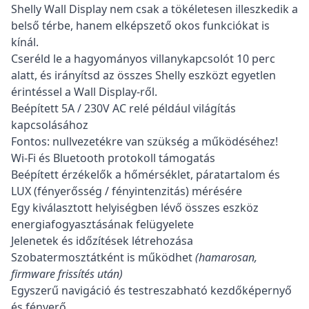
Shelly Wall Display nem csak a tökéletesen illeszkedik a
belső térbe, hanem elképszető okos funkciókat is
kínál.
Cseréld le a hagyományos villanykapcsolót 10 perc
alatt, és irányítsd az összes Shelly eszközt egyetlen
érintéssel a Wall Display-ről.
Beépített 5A / 230V AC relé például világítás
kapcsolásához
Fontos: nullvezetékre van szükség a működéséhez!
Wi-Fi és Bluetooth protokoll támogatás
Beépített érzékelők a hőmérséklet, páratartalom és
LUX (fényerősség / fényintenzitás) mérésére
Egy kiválasztott helyiségben lévő összes eszköz
energiafogyasztásának felügyelete
Jelenetek és időzítések létrehozása
Szobatermosztátként is működhet
(hamarosan,
firmware frissítés után)
Egyszerű navigáció és testreszabható kezdőképernyő
és fényerő