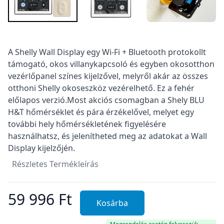
Termékleírás
A Shelly Wall Display egy Wi-Fi + Bluetooth protokollt
támogató, okos villanykapcsoló és egyben okosotthon
vezérlőpanel színes kijelzővel, melyről akár az összes
otthoni Shelly okoseszköz vezérelhető. Ez a fehér
előlapos verzió.Most akciós csomagban a Shely BLU
H&T hőmérséklet és pára érzékelővel, melyet egy
további hely hőmérsékletének figyelésére
használhatsz, és jelenítheted meg az adatokat a Wall
Display kijelzőjén.
Részletes Termékleírás
59 996 Ft
Kosárba